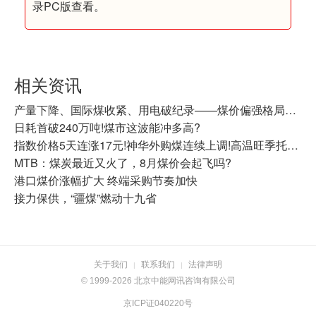
录PC版查看。
相关资讯
产量下降、国际煤收紧、用电破纪录——煤价偏强格局还在延续
日耗首破240万吨!煤市这波能冲多高?
指数价格5天连涨17元!神华外购煤连续上调!高温旺季托举，动力煤震荡走强
MTB：煤炭最近又火了，8月煤价会起飞吗?
港口煤价涨幅扩大 终端采购节奏加快
接力保供，“疆煤”燃动十九省
关于我们
联系我们
法律声明
|
|
© 1999-2026 北京中能网讯咨询有限公司
京ICP证040220号