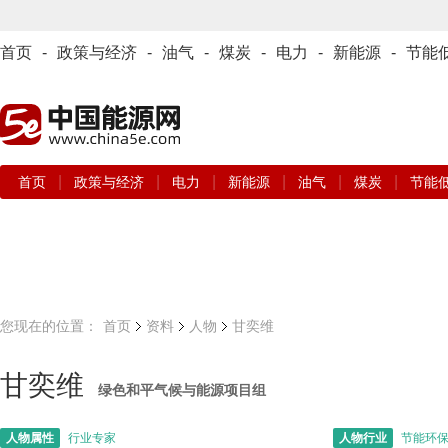
首页
-
政策与经济
-
油气
-
煤炭
-
电力
-
新能源
-
节能
|
|
|
|
|
|
首页
政策与经济
电力
新能源
油气
煤炭
节能
您现在的位置：
首页
资料
人物
甘奕维
甘奕维
绿色和平气候与能源项目组
人物属性
行业专家
人物行业
节能环