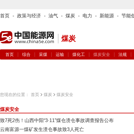
首页
-
政策与经济
-
油气
-
煤炭
-
电力
-
新能源
-
节能
煤炭
|
|
|
|
|
|
|
首页
综合
采煤
运输
煤化工
煤炭安全
法规
您现在的位置：
首页
煤炭
煤炭安全
煤炭安全
致7死2伤！山西中阳“3·11”煤仓溃仓事故调查报告公布
云南富源一煤矿发生溃仓事故致3人死亡