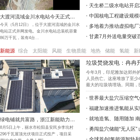
天生桥二级水电站开启2
中国核电工程建设规模
大渡河流域金川水电站今天正式并网发电
今天（5月12日），位于大渡河流域的金川水
多地着力推动虚拟电厂
电站正式并网发电。金川水电站总装机容量
甘肃7月外送电量突破
86万千瓦，装有4台…
新能源
综合
太阳能
风能
生物质能
地热
储能
氢能
新
垃圾焚烧发电：冉冉升
今年3月，印尼雅加达郊外
人员伤亡。这座堆放了至少4
最大的垃圾填埋场。同期，
世界最大盐穴压缩空气
福建加速推进氢能从实
就地造氢、随用随加 南
绿电铺就共富路，浙江新能助力结对村建成屋顶光伏项目
8月5日上午，丽水市松阳县安民乡李坑村
勇闯盐穴储能“无人区”
296千瓦屋顶光伏项目正式投产，项目采
全球首创!氢能源智轨