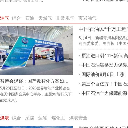
用“自发自用、余量上网”…
油气
综合
石油
天然气
非常规气
页岩油气
中国石油以“千万工程
8月4日，新疆青河县阿热
河县委常委、副县长（中国
原油进口创41%新低 
中国石油满格发力保障
国际油价8月6日 上涨
智博会观察：国产数智化方案如何重塑油气行业新标准
5月28日至31日，2026世界智能产业博览会
中国石油全力保障能源
在天津国家会展中心举办，主题为“智行天下
能动未来”。
煤炭
综合
采煤
运输
煤化工
煤炭安全