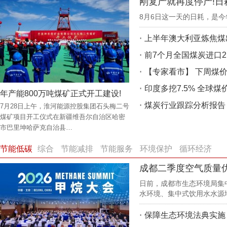
8月6日这一天的日耗，是
上半年澳大利亚炼焦煤出
前7个月全国煤炭进口2.
【专家看市】 下周煤
印度多挖7.5% 全球煤
年产能800万吨煤矿正式开工建设!
煤炭行业跟踪分析报告
7月28日上午，淮河能源控股集团石头梅二号
煤矿项目开工仪式在新疆维吾尔自治区哈密
市巴里坤哈萨克自治县…
节能低碳
综合
节能减排
节能服务
环境保护
循环经济
成都二季度空气质量
日前，成都市生态环境局集中
水环境、集中式饮用水水源
保障生态环境法典实施