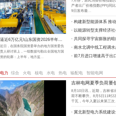
7月份，居民消费价格指数(CP
产者出厂价格指数(PPI)同
9日发布最…
共同探寻宇宙膨胀的暗
逼近6万亿元!山东国资2026半年报透露哪些信号?
近日，在国务院国资委举办的地方国资委负
南水北调中线工程调水
责人研讨班上，一组数据勾勒出全国地方国
前7月进口增速高于出
资的轮廓：上半年，地方监…
电力
综合
火电
核电
水电
热电
输配电
智能电网
吉林电网夏季负荷屡
8月10日讯，近期，吉林
荷不断攀升。8月5日11时2
千瓦，今年入夏以来第三次
冀北新型电力系统建设