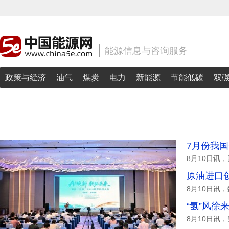
能源信息与咨询服务
政策与经济
油气
煤炭
电力
新能源
节能低碳
双
7月份我国
8月10日讯
原油进口创
8月10日讯
“氢”风徐
8月10日讯