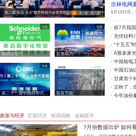
吉林电网
8月10日讯
第二届“智远·光启”数字科技大会智慧能源专题会召开 远光软件
1
2
3
4
5
6
助力能源绿色数智转型
前7月我国
专题
专题
第二届“智远·光启”数字科技大会在珠海举行 聚焦“人工智能+”与
光伏硅料
实体经济深度融合
“十五五
清华大学携手山东章鼓校地合作，共启工矿装备具身智能新时
A股多家光
施耐德电气
新奥动力
代
中国核电
专题
ESIE2026 圆满落幕：瑞浦兰钧以技术创新与全球布局紧随储
中国石油
能产业发展趋势
甘肃首个
南网能源院在京承办2026中国企业改革与发展研究会年会企业
立秋了，
第二十一届中国分布式能源国际论坛圆满落幕 (分布式能源) (分布式能源)
双良节能
管理平行会议
今年油价飙
政策与经济
宏观经济
能源战略
金融股市
7月份数据出炉 如何