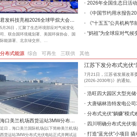
2026年全国生态日活
君发科技亮相2026全球甲烷大会分享“技术创新与产业实践”
《“十五五”公共机构
5月26日，汇聚了生态环境部应对气候变化
“妈祖”为全球应对气
司、联合国环境规划署、美国环保协会、国
际能源署、北京绿交所、…
分布式能源
综合
可再生
三联供
其他
江苏下发分布式光伏“
7月21日，江苏省发展改
(2026-2030年)》的通知。
浩旺四大园区大型光储
分布式光伏“躺赚”模式
海口美兰机场西货运站3MW分布式光伏项目正式投运
四川明确分布式光伏项
近日，海口美兰国际机场(以下简称美兰机场)
打造“蓝光伏”小项目 撬
西货运站3MW分布式光伏电站正式并网试运