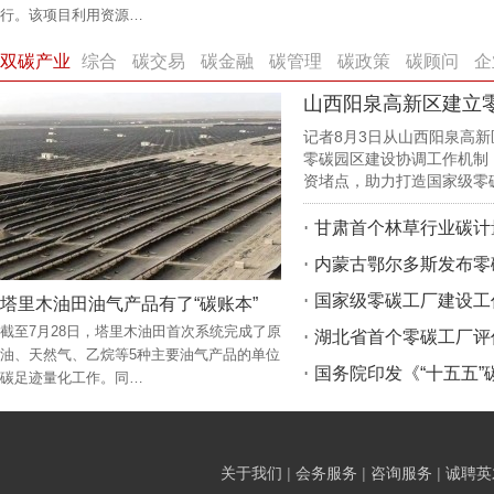
行。该项目利用资源…
双碳产业
综合
碳交易
碳金融
碳管理
碳政策
碳顾问
企
山西阳泉高新区建立
记者8月3日从山西阳泉高
零碳园区建设协调工作机制
资堵点，助力打造国家级零
甘肃首个林草行业碳计
内蒙古鄂尔多斯发布零
国家级零碳工厂建设工
塔里木油田油气产品有了“碳账本”
截至7月28日，塔里木油田首次系统完成了原
湖北省首个零碳工厂评
油、天然气、乙烷等5种主要油气产品的单位
国务院印发《“十五五
碳足迹量化工作。同…
关于我们
|
会务服务
|
咨询服务
|
诚聘英