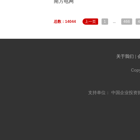
南方电网
总数：14044
上一页
1
...
466
4
关于我们
|
Cop
支持单位： 中国企业投资