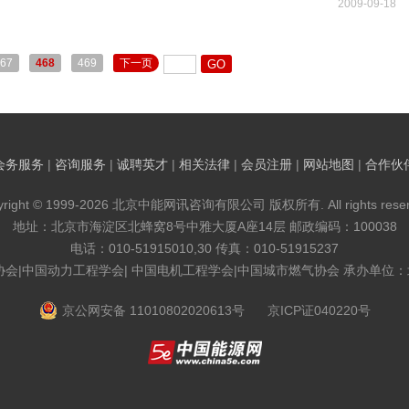
2009-09-18
67
468
469
下一页
会务服务
|
咨询服务
|
诚聘英才
|
相关法律
|
会员注册
|
网站地图
|
合作伙
yright © 1999-2026 北京中能网讯咨询有限公司 版权所有. All rights reser
地址：北京市海淀区北蜂窝8号中雅大厦A座14层 邮政编码：100038
电话：010-51915010,30 传真：010-51915237
协会|中国动力工程学会| 中国电机工程学会|中国城市燃气协会 承办单位
京公网安备 11010802020613号
京ICP证040220号