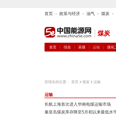
首页
-
政策与经济
-
油气
-
煤炭
-
煤炭
|
|
|
|
首页
综合
采煤
运输
煤化
您现在的位置：
首页
煤炭
运输
运输
长航上海首次进入华南电煤运输市场
秦皇岛煤炭库存降至5月初以来最低水