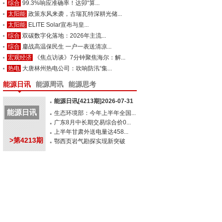
综合
99.3%响应准确率！达卯“算...
太阳能
政策东风来袭，古瑞瓦特深耕光储...
太阳能
ELITE Solar宣布与皇...
综合
双碳数字化落地：2026年主流...
综合
鏖战高温保民生 一户一表送清凉...
宏观经济
《焦点访谈》7分钟聚焦海尔：解...
热电
大唐林州热电公司：吹响防汛“集...
能源日讯
能源周讯
能源思考
能源日讯[4213期]2026-07-31
能源日讯
生态环境部：今年上半年全国...
广东8月中长期交易综合价0...
上半年甘肃外送电量达458...
>第4213期
鄂西页岩气勘探实现新突破