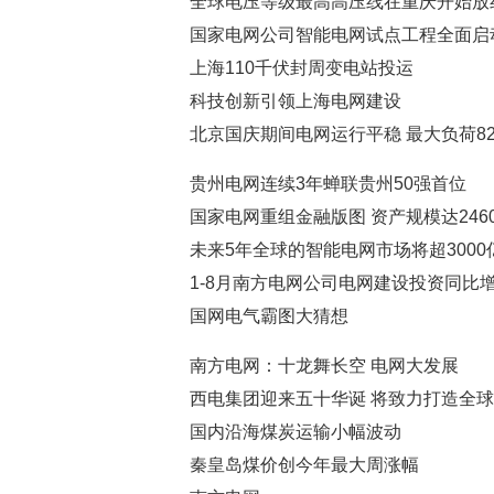
全球电压等级最高高压线在重庆开始放
国家电网公司智能电网试点工程全面启
上海110千伏封周变电站投运
科技创新引领上海电网建设
北京国庆期间电网运行平稳 最大负荷823
贵州电网连续3年蝉联贵州50强首位
国家电网重组金融版图 资产规模达246
未来5年全球的智能电网市场将超3000
1-8月南方电网公司电网建设投资同比增长
国网电气霸图大猜想
南方电网：十龙舞长空 电网大发展
西电集团迎来五十华诞 将致力打造全
国内沿海煤炭运输小幅波动
秦皇岛煤价创今年最大周涨幅