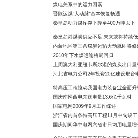
煤电关系中的运力因素
晋陕运煤“大动脉”基本恢复畅通
秦皇岛动力煤库存下降至400万吨以下
秦皇岛港煤炭供应不足 未来或将持续
内蒙地区第三条煤炭运输大动脉即将修
2010年下水煤运输格局回归
上周澳大利亚纽卡斯尔港的煤炭出口量
河北省电力公司2年投资20亿建设邢台
特高压工程拉动我国电力装备业全面升
国庆南网西电东送电量13.6亿千瓦时
国家电网2009年9月工作综述
浙江省内首条特高压工程11月中旬竣工
国庆期间华中电网六省市日均用电量增长