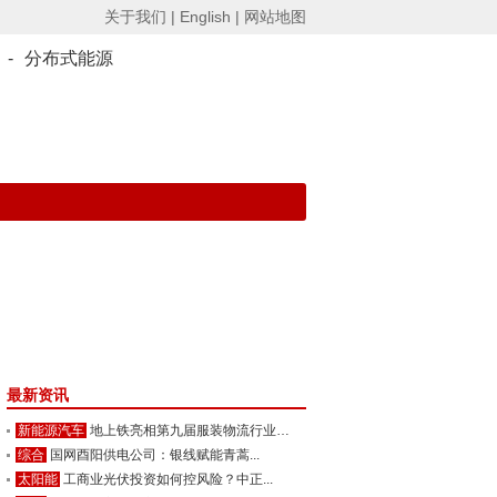
关于我们 |
English |
网站地图
-
分布式能源
最新资讯
新能源汽车
地上铁亮相第九届服装物流行业年...
综合
国网酉阳供电公司：银线赋能青蒿...
太阳能
工商业光伏投资如何控风险？中正...