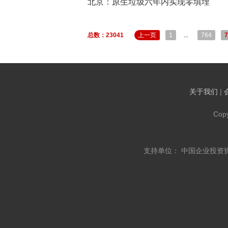
北京：原生垃圾六年内实现零填埋
总数：23041
上一页
1
...
764
7
关于我们
|
Cop
支持单位： 中国企业投资