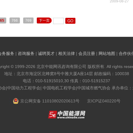
2009-08-27
65
766
769
下一页
会务服务
|
咨询服务
|
诚聘英才
|
相关法律
|
会员注册
|
网站地图
|
合作伙
yright © 1999-2026 北京中能网讯咨询有限公司 版权所有. All rights reser
地址：北京市海淀区北蜂窝8号中雅大厦A座14层 邮政编码：100038
电话：010-51915010,30 传真：010-51915237
协会|中国动力工程学会| 中国电机工程学会|中国城市燃气协会 承办单位
京公网安备 11010802020613号
京ICP证040220号