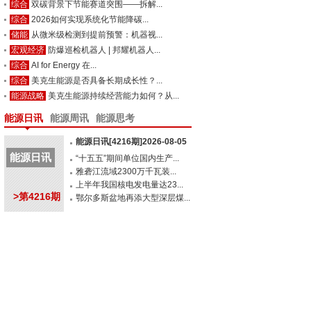
综合
双碳背景下节能赛道突围——拆解...
综合
2026如何实现系统化节能降碳...
储能
从微米级检测到提前预警：机器视...
宏观经济
防爆巡检机器人 | 邦耀机器人...
综合
AI for Energy 在...
综合
美克生能源是否具备长期成长性？...
能源战略
美克生能源持续经营能力如何？从...
能源日讯
能源周讯
能源思考
能源日讯[4216期]2026-08-05
能源日讯
“十五五”期间单位国内生产...
雅砻江流域2300万千瓦装...
上半年我国核电发电量达23...
>第4216期
鄂尔多斯盆地再添大型深层煤...