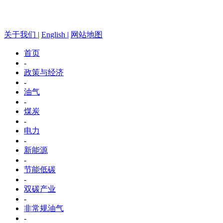
关于我们 |
English |
网站地图
首页
-
政策与经济
-
油气
-
煤炭
-
电力
-
新能源
-
节能低碳
-
双碳产业
-
非常规油气
-