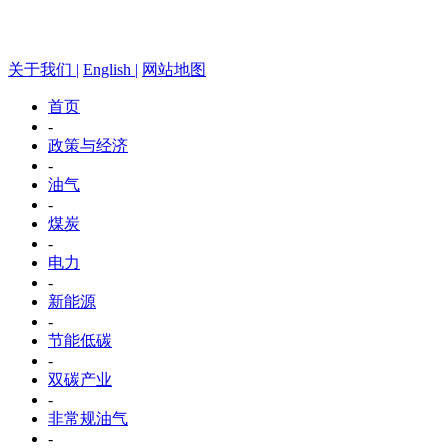
关于我们 |
English |
网站地图
首页
-
政策与经济
-
油气
-
煤炭
-
电力
-
新能源
-
节能低碳
-
双碳产业
-
非常规油气
-