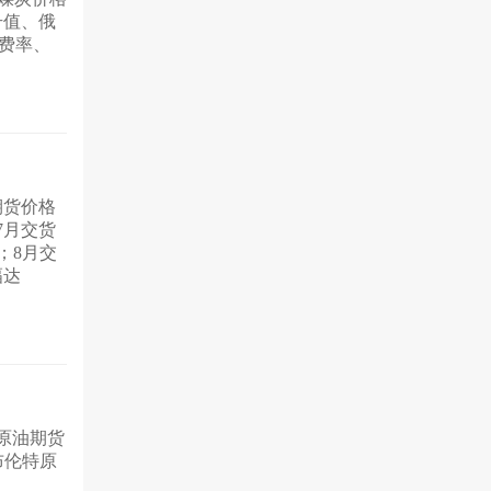
升值、俄
运费率、
期货价格
7月交货
；8月交
幅达
原油期货
布伦特原