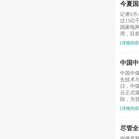
今夏国
记者6
过13
国家电
用，目前
[详细内容
中国中
中国中
先技术
日，中煤
台正式
段，为
[详细内容
尽管全
据俄罗斯