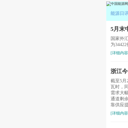
能源日讯[4
5月末
国家外汇
为344
[详细内容
浙江今
截至5月
瓦时，
需求大
通道剩
靠供应
[详细内容