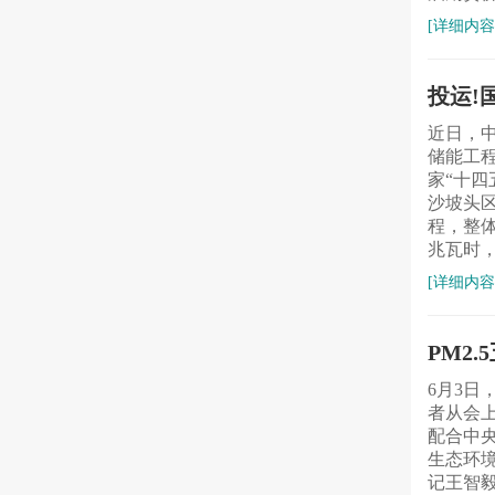
[详细内容
投运!
近日，
储能工程
家“十四
沙坡头
程，整体
兆瓦时，
[详细内容
PM2
6月3日
者从会
配合中
生态环
记王智毅