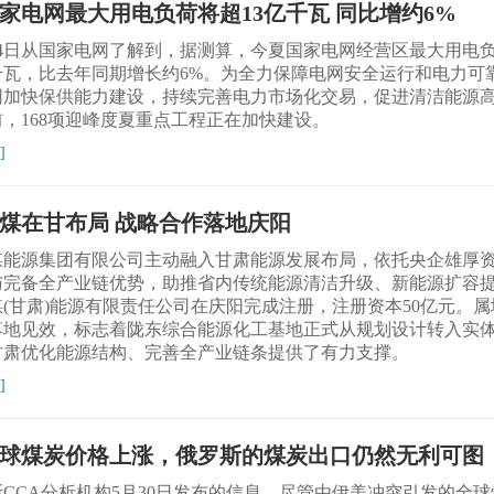
家电网最大用电负荷将超13亿千瓦 同比增约6%
月4日从国家电网了解到，据测算，今夏国家电网经营区最大用电
亿千瓦，比去年同期增长约6%。为全力保障电网安全运行和电力可
网加快保供能力建设，持续完善电力市场化交易，促进清洁能源
，168项迎峰度夏重点工程正在加快建设。
]
煤在甘布局 战略合作落地庆阳
煤能源集团有限公司主动融入甘肃能源发展布局，依托央企雄厚
与完备全产业链优势，助推省内传统能源清洁升级、新能源扩容
(甘肃)能源有限责任公司在庆阳完成注册，注册资本50亿元。
落地见效，标志着陇东综合能源化工基地正式从规划设计转入实
甘肃优化能源结构、完善全产业链条提供了有力支撑。
]
球煤炭价格上涨，俄罗斯的煤炭出口仍然无利可图
CCA分析机构5月30日发布的信息，尽管由伊美冲突引发的全