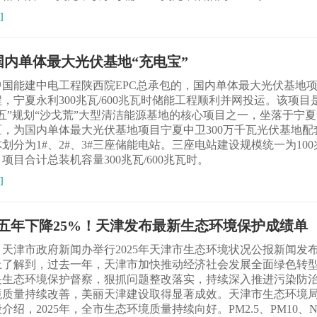
]
国内单体最大光伏基地“充电宝”
中国能建中电工程陕西院EPC总承包的，国内单体最大光伏基地
，宁夏永利300兆瓦/600兆瓦时储能工程顺利并网投运。该项目
五”规划“沙戈荒”大型清洁能源基地的核心项目之一，坐落于宁
区，为国内单体最大光伏基地项目宁夏中卫300万千瓦光伏基地配
划分为1#、2#、3#三座储能电站。三座电站建设规模统一为100兆
项目合计总装机容量300兆瓦/600兆瓦时。
]
.5五年下降25%！天津发布最新生态环境保护成绩单
，天津市政府新闻办举行2025年天津市生态环境状况公报新闻发
上了解到，过去一年，天津市加快推动经济社会发展全面绿色转
央生态环境保护督察，狠抓问题整改落实，持续深入推进污染防
境质量持续改善，美丽天津建设取得显著成效。天津市生态环境
介绍，2025年，全市生态环境质量持续向好。PM2.5、PM10、N