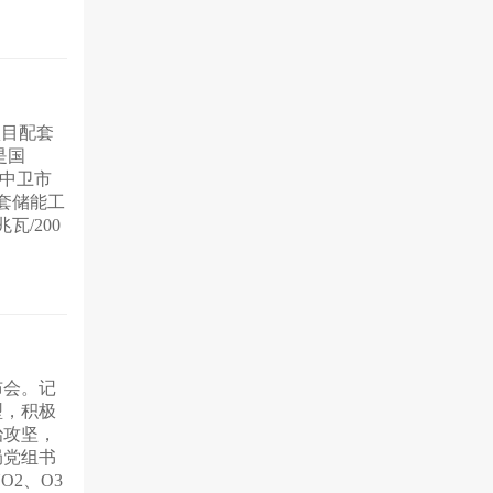
项目配套
是国
夏中卫市
套储能工
瓦/200
布会。记
型，积极
治攻坚，
局党组书
O2、O3