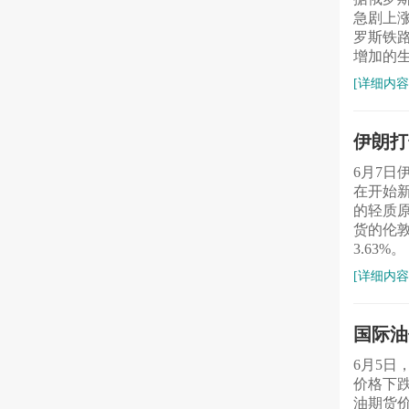
急剧上
罗斯铁路
增加的
[详细内容
伊朗打
6月7
在开始新
的轻质原
货的伦敦
3.63%。
[详细内容
国际油
6月5
价格下跌
油期货价