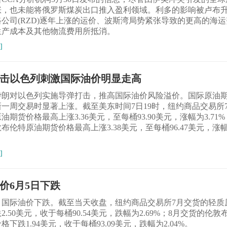
涨，也未能将俄罗斯煤炭出口推入盈利领域。利多的影响被卢布
公司(RZD)逐年上涨的运价、波斯湾局势紧张导致的更高的海
生产成本及其他物流费用所抵消。
]
击以色列刺激国际油价明显走高
日伊朗对以色列实施导弹打击，推高国际油价风险溢价。国际原油
一周交易时显著上涨。截至美东时间7日19时，纽约商品交易所
油期货价格最高上涨3.36美元，至每桶93.90美元，涨幅为3.71%
布伦特原油期货价格最高上涨3.38美元，至每桶96.47美元，涨
]
价6月5日下跌
日，国际油价下跌。截至当天收盘，纽约商品交易所7月交货的轻质
2.50美元，收于每桶90.54美元，跌幅为2.69%；8月交货的伦敦
格下跌1.94美元，收于每桶93.09美元，跌幅为2.04%。