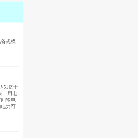
储备规模
达51亿千
长，用电
省间输电
的电力可