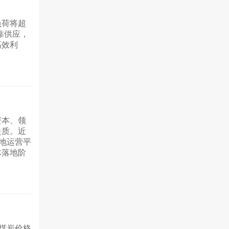
负荷将超
靠供应，
高效利
资本、领
提质。近
属地运营平
体落地阶
球煤炭价格