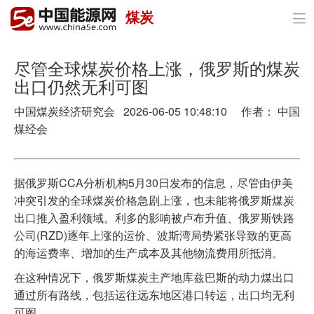
煤炭

首页
政策与经济
尽管全球煤炭价格上涨，俄罗斯的煤炭
出口仍然无利可图
油气
中国煤炭经济研究会 2026-06-05 10:48:10 作者： 中国
煤炭
煤经会
电力
据俄罗斯CCA分析机构5月30日发布的信息，尽管由伊美
新能源
冲突引发的全球煤炭价格急剧上涨，也未能将俄罗斯煤炭
出口推入盈利领域。利多的影响被卢布升值、俄罗斯铁路
节能环保
公司(RZD)逐年上涨的运价、波斯湾局势紧张导致的更高
的海运费率、增加的生产成本及其他物流费用所抵消。
分布式能源
在这种情况下，俄罗斯煤炭主产地库兹巴斯的动力煤出口
通过所有路线，包括运往远东地区港口转运，出口均无利
可图。