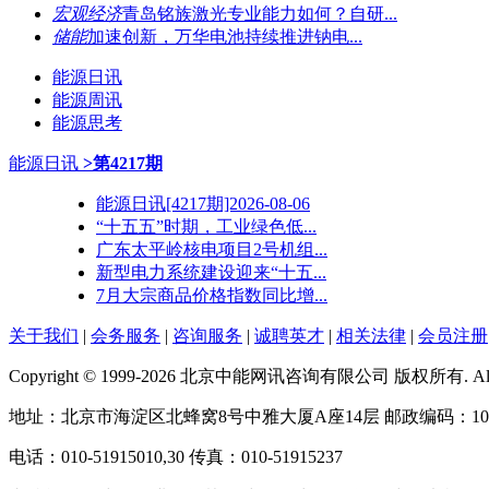
宏观经济
青岛铭族激光专业能力如何？自研...
储能
加速创新，万华电池持续推进钠电...
能源日讯
能源周讯
能源思考
能源日讯
>第4217期
能源日讯[4217期]2026-08-06
“十五五”时期，工业绿色低...
广东太平岭核电项目2号机组...
新型电力系统建设迎来“十五...
7月大宗商品价格指数同比增...
关于我们
|
会务服务
|
咨询服务
|
诚聘英才
|
相关法律
|
会员注册
Copyright © 1999-2026 北京中能网讯咨询有限公司 版权所有. All righ
地址：北京市海淀区北蜂窝8号中雅大厦A座14层 邮政编码：100
电话：010-51915010,30 传真：010-51915237