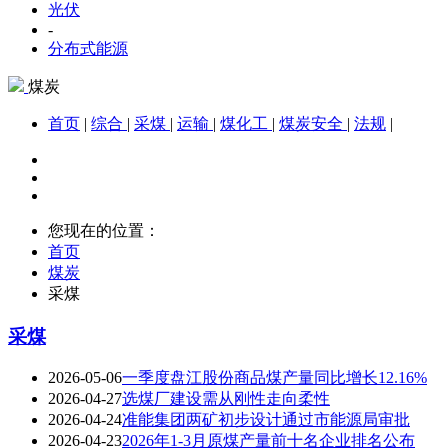
光伏
-
分布式能源
煤炭
首页
|
综合
|
采煤
|
运输
|
煤化工
|
煤炭安全
|
法规
|
您现在的位置：
首页
煤炭
采煤
采煤
2026-05-06
一季度盘江股份商品煤产量同比增长12.16%
2026-04-27
选煤厂建设需从刚性走向柔性
2026-04-24
准能集团两矿初步设计通过市能源局审批
2026-04-23
2026年1-3月原煤产量前十名企业排名公布