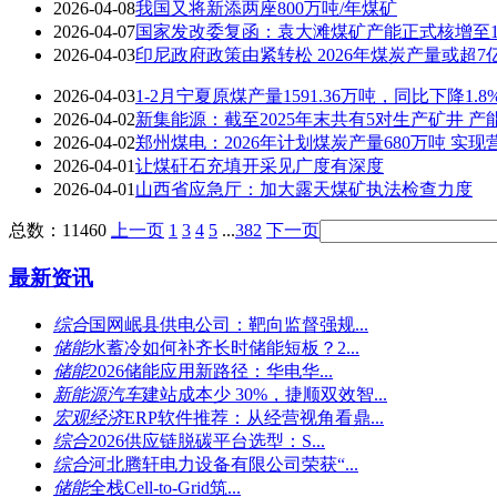
2026-04-08
我国又将新添两座800万吨/年煤矿
2026-04-07
国家发改委复函：袁大滩煤矿产能正式核增至10
2026-04-03
印尼政府政策由紧转松 2026年煤炭产量或超7
2026-04-03
1-2月宁夏原煤产量1591.36万吨，同比下降1.8
2026-04-02
新集能源：截至2025年末共有5对生产矿井 产能2
2026-04-02
郑州煤电：2026年计划煤炭产量680万吨 实现
2026-04-01
让煤矸石充填开采见广度有深度
2026-04-01
山西省应急厅：加大露天煤矿执法检查力度
总数：11460
上一页
1
3
4
5
...
382
下一页
最新资讯
综合
国网岷县供电公司：靶向监督强规...
储能
水蓄冷如何补齐长时储能短板？2...
储能
2026储能应用新路径：华电华...
新能源汽车
建站成本少 30%，捷顺双效智...
宏观经济
ERP软件推荐：从经营视角看鼎...
综合
2026供应链脱碳平台选型：S...
综合
河北腾轩电力设备有限公司荣获“...
储能
全栈Cell-to-Grid筑...