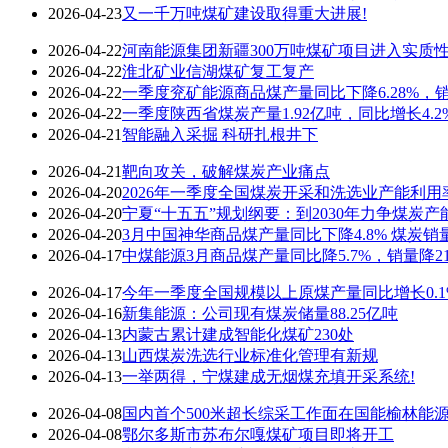
2026-04-23
又一千万吨煤矿建设取得重大进展!
2026-04-22
河南能源集团新疆300万吨煤矿项目进入实质
2026-04-22
淮北矿业信湖煤矿复工复产
2026-04-22
一季度兖矿能源商品煤产量同比下降6.28%，销量
2026-04-22
一季度陕西省煤炭产量1.92亿吨，同比增长4.2
2026-04-21
智能融入采掘 科研扎根井下
2026-04-21
靶向攻关，破解煤炭产业痛点
2026-04-20
2026年一季度全国煤炭开采和洗选业产能利用率为
2026-04-20
宁夏“十五五”规划纲要：到2030年力争煤炭产能
2026-04-20
3月中国神华商品煤产量同比下降4.8% 煤炭销量
2026-04-17
中煤能源3月商品煤产量同比降5.7%，销量降21
2026-04-17
今年一季度全国规模以上原煤产量同比增长0.1
2026-04-16
新集能源：公司现有煤炭储量88.25亿吨
2026-04-13
内蒙古累计建成智能化煤矿230处
2026-04-13
山西煤炭洗选行业标准化管理有新规
2026-04-13
一举两得，宁煤建成无烟煤充填开采系统!
2026-04-08
国内首个500米超长综采工作面在国能榆林能
2026-04-08
鄂尔多斯市苏布尔嘎煤矿项目即将开工