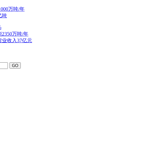
00万吨/年
亿吨
%
350万吨/年
营业收入37亿元