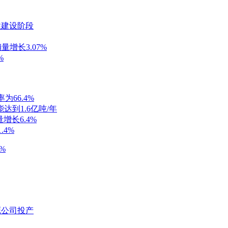
性建设阶段
增长3.07%
%
66.4%
达到1.6亿吨/年
增长6.4%
.4%
%
源公司投产