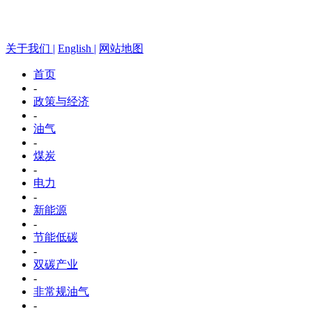
关于我们 |
English |
网站地图
首页
-
政策与经济
-
油气
-
煤炭
-
电力
-
新能源
-
节能低碳
-
双碳产业
-
非常规油气
-