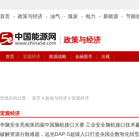
首页
-
政策与经济
-
油气
-
煤炭
-
电力
-
新能源
-
节能
政策与经济
|
|
|
|
|
首页
宏观经济
能源战略
金融股市
法规
您现在的位置：
首页
政策与经济
宏观经济
宏观经济
华脑安全亮相第四届中国脑机接口大赛 工业安全脑机接口技术
破解资源分散难题，远光DAP-S超级入口打造央国企数智化转型