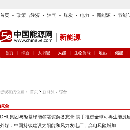
首页
-
政策与经济
-
油气
-
煤炭
-
电力
-
新能源
-
节能
新能源
|
|
|
|
|
|
|
首页
综合
太阳能
风能
生物质能
地热
储能
您现在的位置：
首页
新能源
综合
综合
DHL集团与隆基绿能签署谅解备忘录 携手推进全球可再生能源
外媒：中国持续建设太阳能和风力发电厂，弃电风险增加