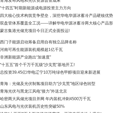
青海发布风电和光伏资源普查成果
“十四五”时期新能源成电源投资主力方向
四大核心技术构筑竞争壁垒，深挖华电华源冰蓄冷产品硬核优势
双盘管体系覆盖全工况——详解华电华源冰蓄冷两大核心产品形
蒙古集港光储充项目今日正式全面投运!
西门子能源启动筹备启用自有独立品牌名称
河南可再生能源装机规模超1亿千瓦
非洲新能源产业跑出“加速度”
“十五五”首个千万千瓦级“沙戈荒”基地开工!
总投资39.45亿!华电辽宁10万吨绿色甲醇项目迎来新进展
青海：光储及光伏制氢项目助力“沙戈荒”地区绿色转型
青海光伏与黑龙江风电“接力”外送北京
哈密两大风储光项目并网 年内装机冲刺4500万千瓦
山东风电与光伏装机历史性突破50%