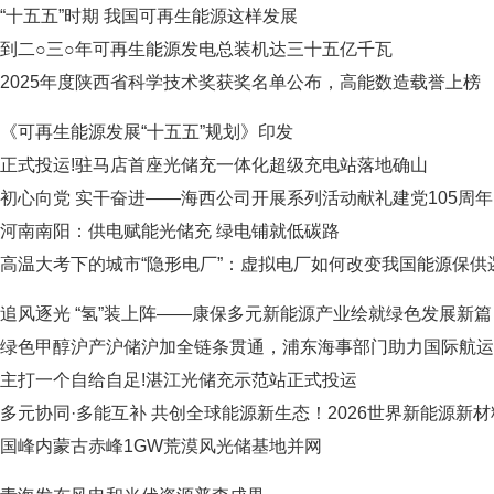
“十五五”时期 我国可再生能源这样发展
到二○三○年可再生能源发电总装机达三十五亿千瓦
2025年度陕西省科学技术奖获奖名单公布，高能数造载誉上榜
《可再生能源发展“十五五”规划》印发
正式投运!驻马店首座光储充一体化超级充电站落地确山
初心向党 实干奋进——海西公司开展系列活动献礼建党105周年
河南南阳：供电赋能光储充 绿电铺就低碳路
高温大考下的城市“隐形电厂”：虚拟电厂如何改变我国能源保供
追风逐光 “氢”装上阵——康保多元新能源产业绘就绿色发展新篇
绿色甲醇沪产沪储沪加全链条贯通，浦东海事部门助力国际航运
主打一个自给自足!湛江光储充示范站正式投运
多元协同·多能互补 共创全球能源新生态！2026世界新能源新材料大会定于9
国峰内蒙古赤峰1GW荒漠风光储基地并网