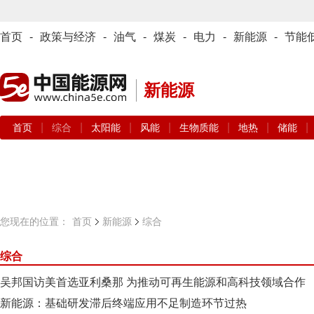
首页
-
政策与经济
-
油气
-
煤炭
-
电力
-
新能源
-
节能
新能源
|
|
|
|
|
|
|
首页
综合
太阳能
风能
生物质能
地热
储能
您现在的位置：
首页
新能源
综合
综合
吴邦国访美首选亚利桑那 为推动可再生能源和高科技领域合作
新能源：基础研发滞后终端应用不足制造环节过热