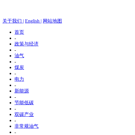
关于我们 |
English |
网站地图
首页
-
政策与经济
-
油气
-
煤炭
-
电力
-
新能源
-
节能低碳
-
双碳产业
-
非常规油气
-