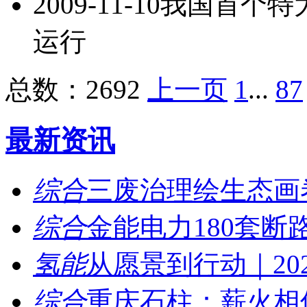
2009-11-10
我国首个特
运行
总数：2692
上一页
1
...
87
最新资讯
综合
三废治理绘生态画卷
综合
金能电力180套断路
氢能
从愿景到行动｜202
综合
重庆石柱：薪火相传