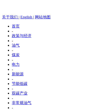
关于我们 |
English |
网站地图
首页
-
政策与经济
-
油气
-
煤炭
-
电力
-
新能源
-
节能低碳
-
双碳产业
-
非常规油气
-