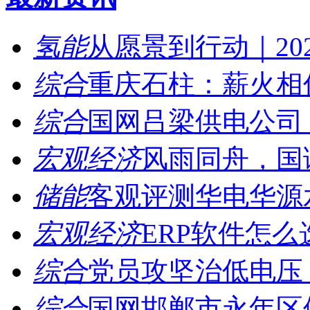
氢能
从愿景到行动｜202
综合
重庆石柱：薪火相传
综合
国网吕梁供电公司：
宏观经济
风雨同舟，国诚
储能
客观评测华电华源水
宏观经济
ERP软件怎么
综合
党员攻坚治低电压，
综合
国网邯郸市永年区供