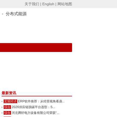
关于我们 |
English |
网站地图
-
分布式能源
最新资讯
宏观经济
ERP软件推荐：从经营视角看鼎...
综合
2026供应链脱碳平台选型：S...
综合
河北腾轩电力设备有限公司荣获“...