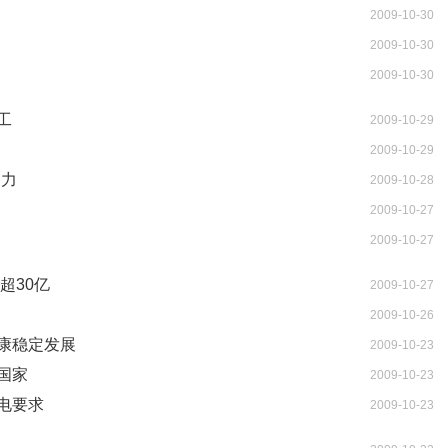
2009-10-30
2009-10-30
2009-10-30
工
2009-10-29
2009-10-29
助力
2009-10-28
2009-10-27
2009-10-27
超30亿
2009-10-27
2009-10-26
康稳定发展
2009-10-23
国家
2009-10-23
电要求
2009-10-23