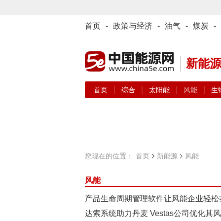
首页
-
政策与经济
-
油气
-
煤炭
-
新能
|
|
|
|
首页
综合
太阳能
风能
生
您现在的位置：
首页
新能源
风能
风能
产品生命周期管理软件让风能企业轻松
达索系统助力丹麦 Vestas公司优化其