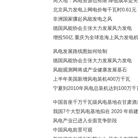
周大地：风电资源也有限 降低成本是
北京风力发电上网电价每千瓦时0.61元
非洲国家骤起风能发电之风
德国风能协会主张大力发展风力发电
增投50亿 重庆为全球造海上风力发电机
风电发展路线图如何绘制
德国风能协会主张大力发展风力发电
风能观测网将成产业健康发展基石
上半年美国新增风电装机400万千瓦
宁夏到2010年风电总装机达到100万千
中国首座千万千瓦级风电基地在甘肃酒
我国7个大型风电基地拟在 2020 年前
风电产业已进入全面竞争阶段
中国风电前景可观