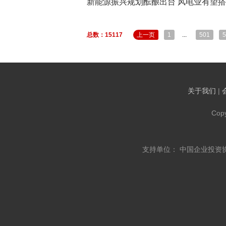
新能源振兴规划酝酿出台 风电业有望
总数：15117
上一页
1
...
501
5
关于我们
|
Cop
支持单位： 中国企业投资