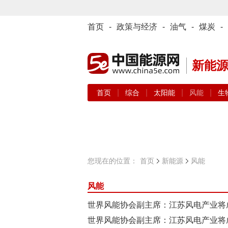
首页
-
政策与经济
-
油气
-
煤炭
-
新能
|
|
|
|
首页
综合
太阳能
风能
生
您现在的位置：
首页
新能源
风能
风能
世界风能协会副主席：江苏风电产业将
世界风能协会副主席：江苏风电产业将