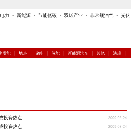
电力
-
新能源
-
节能低碳
-
双碳产业
-
非常规油气
-
光伏
源
|
|
|
|
|
|
|
物质能
地热
储能
氢能
新能源汽车
其他
法规
成投资热点
2009-08-24
成投资热点
2009-08-24