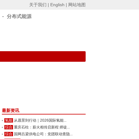
关于我们 |
English |
网站地图
-
分布式能源
最新资讯
氢能
从愿景到行动｜2026国际氢能...
综合
重庆石柱：薪火相传启新程 师徒...
综合
国网吕梁供电公司：党团联动查隐...