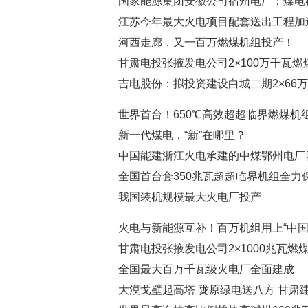
国家能源集团安徽公司宿州电厂：煤电机
江苏今年最大火电项目配套送出工程加
河西走廊，又一百万燃煤机组投产！
甘肃电投张掖发电公司2×100万千瓦
吉电股份：拟投资建设白城二期2×66
世界首台！650℃高效超超临界燃煤机
新一代煤电，“新”在哪里？
中国能建浙江火电承建的中煤鄂州电厂
全国首台套350兆瓦超超临界机组全力
我国装机规模最大火电厂投产
火电与新能源互补！百万机组用上“中国
甘肃电投张掖发电公司2×1000兆瓦燃
全国最大百万千瓦级火电厂全面建成
大漠戈壁起高塔 陇原绿电送八方 甘肃