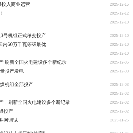
组投入商业运营
2025-12-15
！
2025-12-12
2025-12-10
程3号机组正式移交投产
2025-12-10
国内60万千瓦等级最优
2025-12-10
2025-12-10
产 刷新全国火电建设多个新纪录
2025-12-05
容量投产发电
2025-12-03
燃煤机组全部投产
2025-12-03
2025-12-02
产，刷新全国火电建设多个新纪录
2025-12-02
组投产
2025-12-02
并网调试
2025-11-25