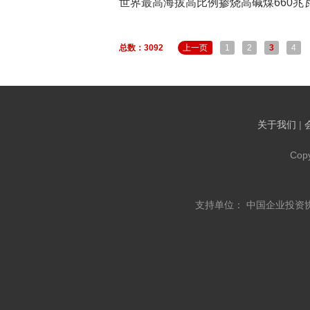
世界最高海拔高比例掺烧高碱煤660兆
总数：3092
上一页
1
2
3
4
关于我们
|
Cop
支持单位： 中国企业投资