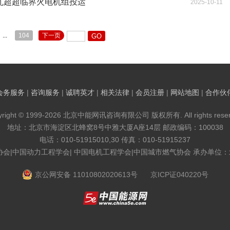
瓦超超临界火电机组投运
2025-10-11
...
104
下一页
会务服务
|
咨询服务
|
诚聘英才
|
相关法律
|
会员注册
|
网站地图
|
合作伙
yright © 1999-2026 北京中能网讯咨询有限公司 版权所有. All rights reser
地址：北京市海淀区北蜂窝8号中雅大厦A座14层 邮政编码：100038
电话：010-51915010,30 传真：010-51915237
协会|中国动力工程学会| 中国电机工程学会|中国城市燃气协会 承办单位
京公网安备 11010802020613号
京ICP证040220号