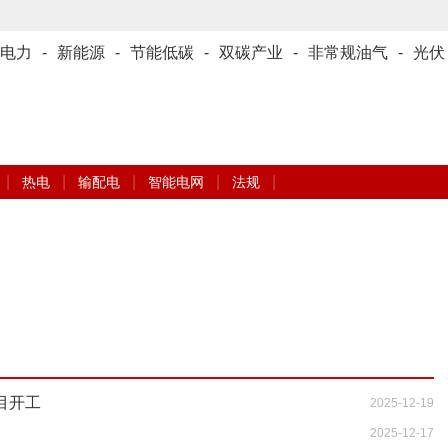
电力
-
新能源
-
节能低碳
-
双碳产业
-
非常规油气
-
光伏
|
|
|
|
|
热电
输配电
智能电网
法规
目开工
2025-12-19
2025-12-17