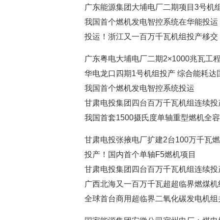
广东能源集团大埔电厂二期项目3号机
我国首个燃机发电智控系统在华能投运
投运！浙江又一百万千瓦机组投产移交
广东粤电大埔电厂二期2×1000兆瓦工
华电龙口四期1号机组投产 综合能耗达
我国首个燃机发电智控系统投运
甘肃电投集团四台百万千瓦机组连续投
我国首套1500摄氏度单轴重型燃机全
甘肃电投张掖电厂扩建2台100万千瓦
投产！国内首个单轴F5燃机项目
甘肃电投集团四台百万千瓦机组连续投
广西北海又一百万千瓦超超临界燃煤机
全球首台商用超临界二氧化碳发电机组