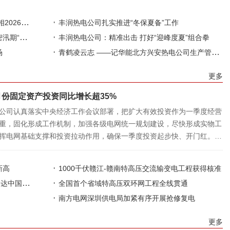
变频低碳 “芯”动未来： 冰山松洋压缩机亮相2026热泵年会，擘画工业高温与极寒采暖新图景
丰润热电公司扎实推进“冬保夏备”工作
大唐林州热电公司：吹响防汛“集结号” 织密汛期“安全网”
丰润热电公司：精准出击 打好“迎峰度夏”组合拳
青鹤凌云志 ——记华能北方兴安热电公司生产管理部风电专工刘鹤
场
更多
月份固定资产投资同比增长超35%
公司认真落实中央经济工作会议部署，把扩大有效投资作为一季度经营
重，固化形成工作机制，加强各级电网统一规划建设，尽快形成实物工
挥电网基础支撑和投资拉动作用，确保一季度投资起步快、开门红。…
新高
1000千伏赣江-赣南特高压交流输变电工程获得核准
老挝水电首次通过中老500千伏联网通道送达中国粤港澳大湾区
全国首个省域特高压双环网工程全线贯通
南方电网深圳供电局加紧有序开展抢修复电
更多