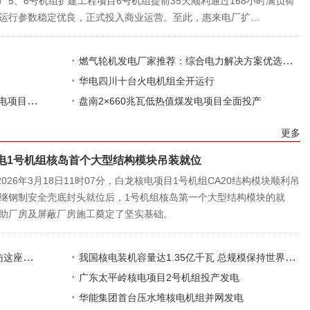
厂5、6号机组扩建工程项目6号机组提前35天顺利通过168小时满负荷
运行参数稳定优良，正式投入商业运营。至此，惠来电厂扩…
燃气轮机发电厂家推荐：综合电力解决方案优选｜杰瑞集团技术与实践解析
华电四川十台火电机组全开运行
4×1000MW+2×660MW！大唐集团一批火电项目新进展！
盘南2×660兆瓦低热值煤发电项目全面投产
更多
电1号机组核岛首个大型结构模块吊装就位
2026年3月18日11时07分，白龙核电项目1号机组CA20结构模块顺利吊
继钢制安全壳底封头就位后，1号机组核岛第一个大型结构模块的就
助厂房及屏蔽厂房施工奠定了坚实基础。
海南首个“华龙一号”核电机组并网发电 探访这座清洁能源“重器”的安全密码
我国核电装机容量达1.35亿千瓦 总规模保持世界第一
广东太平岭核电项目2号机组投产发电
华能集团首台压水堆核电机组并网发电