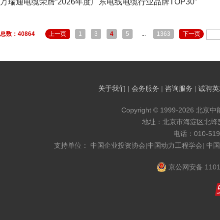
万瑞通电缆荣膺“2026年度广东电线电缆行业品牌TOP30”
总数：40864
上一页
1
3
4
5
...
1363
下一页
关于我们
|
会务服务
|
咨询服务
|
诚聘英
Copyright © 1999-2026 北京
地址：北京市海淀区北蜂窝8
电话：010-519
支持单位： 中国企业投资协会|中国动力工程学会| 中
京公网安备 1101