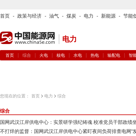
首页
-
政策与经济
-
油气
-
煤炭
-
电力
-
新能源
-
节能
电力
|
|
|
|
|
|
|
首页
综合
火电
核电
水电
热电
输配电
智
您现在的位置：
首页
电力
综合
综合
国网武汉江岸供电中心：实景研学强纪铸魂 校准党员干部政绩
不打烊的监督：国网武汉江岸供电中心紧盯夜间负荷排查电网“发