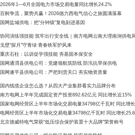
2026年1—6月全国电力市场交易电量同比增长24.2%
百舸争流，聚势共赢！2026德力西电气信心之旅圆满落幕
国网盐城供电：把“分钟级”复电刻进基因
协同演练强技能 筑牢出行安全线｜南方电网云南大理南涧供电局联合
戈壁“探月”守青绿 青春铁军护风来
重庆石柱：以训促学强技能 夯基固本保安全
国网通渭县供电公司：党建领航筑防线 防汛抗旱保供电
国网遂平县供电公司：严把到货关口 夯实物资质量
国内线缆企业怎么选？从四大产业集群看实力品牌分布
南方电网上半年完成固定资产投资892.62亿元 同比增长近15%
国家电网经营区上半年市场化交易电量34798亿千瓦时 同比增长2
电网经营区上半年市场化交易电量34798亿千瓦时 同比增长25.
北京德威特电气荣获“低压综合保护装置十大品牌”荣誉称号