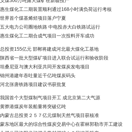
义煤300万吨露天煤矿在新疆投产
惠生煤化工二期装置顺利通过168小时满负荷运行考核
世界首个煤基烯烃项目落户宁夏
五大电力公司圈地铁路 中电投赤大白铁路试运行
惠生煤化工二期合成气项目一次投料开车成功
总投资155亿元 邯郸将建成河北最大煤化工基地
陕西省一批大型煤矿项目进入联合试运行和验收阶段
坦桑尼亚与澳大利亚共同开发煤炭发电项目
锦州港建年吞吐量近千亿吨煤炭码头
河北张唐铁路项目建议书获批复
我国首个大型煤制气项目开工 成北京第二大气源
黄骅港煤炭年装船量将突破亿吨
内蒙古总投资２５７亿元煤制天然气项目获核准
蒙东地区最大的综合性煤炭交易中心在霍林郭勒市开工建设