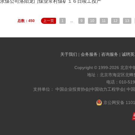
永煤公司洛阳龙门煤业常村煤矿１６日竣工投产
总数：450
上一页
1
...
9
10
11
12
13
关于我们
|
会务服务
|
咨询服务
|
诚聘英
Copyright © 1999-2026 北京
地址：北京市海淀区北蜂窝8
电话：010-519
支持单位： 中国企业投资协会|中国动力工程学会| 中
京公网安备 1101