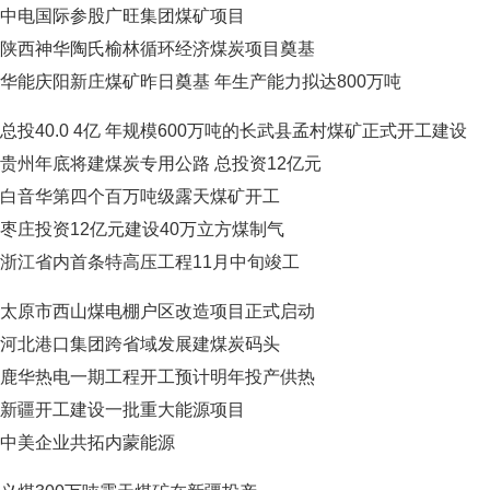
中电国际参股广旺集团煤矿项目
陕西神华陶氏榆林循环经济煤炭项目奠基
华能庆阳新庄煤矿昨日奠基 年生产能力拟达800万吨
总投40.0 4亿 年规模600万吨的长武县孟村煤矿正式开工建设
贵州年底将建煤炭专用公路 总投资12亿元
白音华第四个百万吨级露天煤矿开工
枣庄投资12亿元建设40万立方煤制气
浙江省内首条特高压工程11月中旬竣工
太原市西山煤电棚户区改造项目正式启动
河北港口集团跨省域发展建煤炭码头
鹿华热电一期工程开工预计明年投产供热
新疆开工建设一批重大能源项目
中美企业共拓内蒙能源