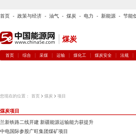
首页
-
政策与经济
-
油气
-
煤炭
-
电力
-
新能源
-
节能
煤炭
|
|
|
|
|
|
|
首页
综合
采煤
运输
煤化工
煤炭安全
法规
您现在的位置：
首页
煤炭
项目
煤炭项目
兰新铁路二线开建 新疆能源运输能力获提升
中电国际参股广旺集团煤矿项目