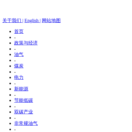
关于我们 |
English |
网站地图
首页
-
政策与经济
-
油气
-
煤炭
-
电力
-
新能源
-
节能低碳
-
双碳产业
-
非常规油气
-