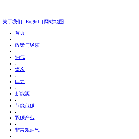
关于我们 |
English |
网站地图
首页
-
政策与经济
-
油气
-
煤炭
-
电力
-
新能源
-
节能低碳
-
双碳产业
-
非常规油气
-