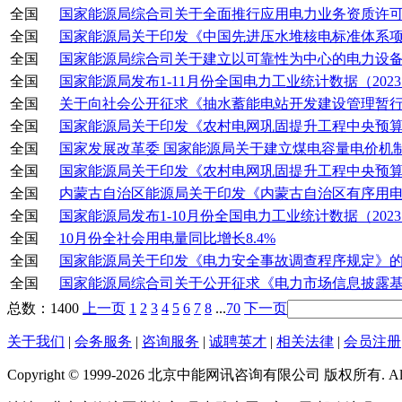
全国
国家能源局综合司关于全面推行应用电力业务资质许可电
全国
国家能源局关于印发《中国先进压水堆核电标准体系项目表
全国
国家能源局综合司关于建立以可靠性为中心的电力设备检
全国
国家能源局发布1-11月份全国电力工业统计数据（2023..
全国
关于向社会公开征求《抽水蓄能电站开发建设管理暂行办
全国
国家能源局关于印发《农村电网巩固提升工程中央预算内
全国
国家发展改革委 国家能源局关于建立煤电容量电价机
全国
国家能源局关于印发《农村电网巩固提升工程中央预算内
全国
内蒙古自治区能源局关于印发《内蒙古自治区有序用电方案
全国
国家能源局发布1-10月份全国电力工业统计数据（2023..
全国
10月份全社会用电量同比增长8.4%
全国
国家能源局关于印发《电力安全事故调查程序规定》
全国
国家能源局综合司关于公开征求《电力市场信息披露基本
总数：1400
上一页
1
2
3
4
5
6
7
8
...
70
下一页
关于我们
|
会务服务
|
咨询服务
|
诚聘英才
|
相关法律
|
会员注册
Copyright © 1999-2026 北京中能网讯咨询有限公司 版权所有. All righ