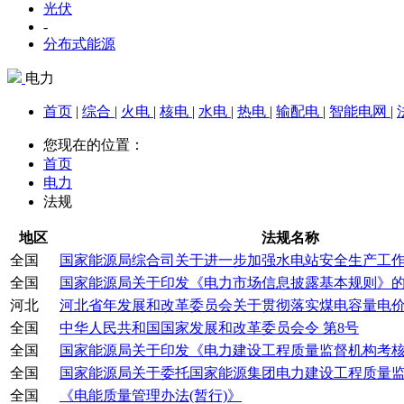
光伏
-
分布式能源
电力
首页
|
综合
|
火电
|
核电
|
水电
|
热电
|
输配电
|
智能电网
|
您现在的位置：
首页
电力
法规
地区
法规名称
全国
国家能源局综合司关于进一步加强水电站安全生产工
全国
国家能源局关于印发《电力市场信息披露基本规则》
河北
河北省年发展和改革委员会关于贯彻落实煤电容量电价机
全国
中华人民共和国国家发展和改革委员会令 第8号
全国
国家能源局关于印发《电力建设工程质量监督机构考核管
全国
国家能源局关于委托国家能源集团电力建设工程质量监督
全国
《电能质量管理办法(暂行)》