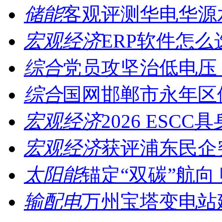
储能
客观评测华电华源水
宏观经济
ERP软件怎么
综合
党员攻坚治低电压，
综合
国网邯郸市永年区供
宏观经济
2026 ESCC
宏观经济
获评浦东民企突
太阳能
锚定“双碳”航向 
输配电
万州宝塔变电站建