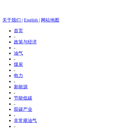
关于我们 |
English |
网站地图
首页
-
政策与经济
-
油气
-
煤炭
-
电力
-
新能源
-
节能低碳
-
双碳产业
-
非常规油气
-