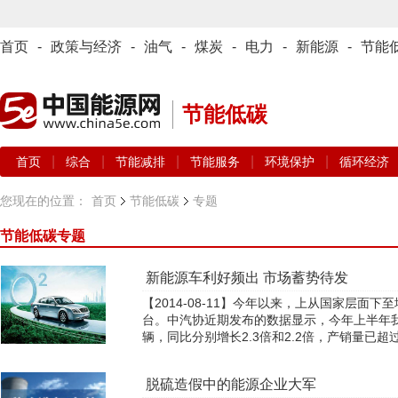
首页
-
政策与经济
-
油气
-
煤炭
-
电力
-
新能源
-
节能
节能低碳
|
|
|
|
|
首页
综合
节能减排
节能服务
环境保护
循环经济
您现在的位置：
首页
节能低碳
专题
节能低碳
专题
新能源车利好频出 市场蓄势待发
【2014-08-11】今年以来，上从国家层面
台。中汽协近期发布的数据显示，今年上半年我国
辆，同比分别增长2.3倍和2.2倍，产销量已超过上
脱硫造假中的能源企业大军