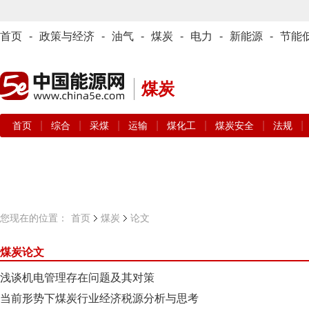
首页
-
政策与经济
-
油气
-
煤炭
-
电力
-
新能源
-
节能
煤炭
|
|
|
|
|
|
|
首页
综合
采煤
运输
煤化工
煤炭安全
法规
您现在的位置：
首页
煤炭
论文
煤炭论文
浅谈机电管理存在问题及其对策
当前形势下煤炭行业经济税源分析与思考