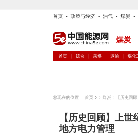
首页
-
政策与经济
-
油气
-
煤炭
-
煤炭
|
|
|
|
首页
综合
采煤
运输
煤化
您现在的位置：
首页
煤炭
【历史回顾
【历史回顾】上世纪
地方电力管理