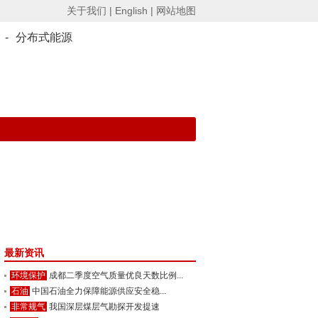
关于我们 |
English |
网站地图
-
分布式能源
最新资讯
环境保护
成都二季度空气质量优良天数比例...
石油
中国石油全力保障能源供应安全稳...
非常规气
我国深层煤层气勘探开发提速