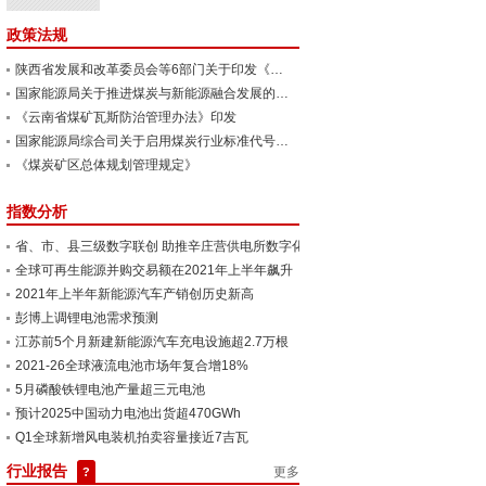
政策法规
陕西省发展和改革委员会等6部门关于印发《陕西省60万吨/年以下煤矿分类处置工作方案》的通知
国家能源局关于推进煤炭与新能源融合发展的指导意见
《云南省煤矿瓦斯防治管理办法》印发
国家能源局综合司关于启用煤炭行业标准代号（MT）的通知
《煤炭矿区总体规划管理规定》
指数分析
省、市、县三级数字联创 助推辛庄营供电所数字化示范...
全球可再生能源并购交易额在2021年上半年飙升
2021年上半年新能源汽车产销创历史新高
彭博上调锂电池需求预测
江苏​前5个月新建新能源汽车充电设施超2.7万根
2021-26全球液流电池市场年复合增18%
5月磷酸铁锂电池产量超三元电池
预计2025中国动力电池出货超470GWh
Q1全球新增风电装机拍卖容量接近7吉瓦
行业报告
更多
?