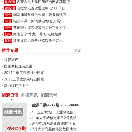
输配电
内蒙古电力集团所辖电网多项运行...
输配电
老挝水电首次通过中老500千伏...
综合
国网浦城县供电公司：设备迭代强...
综合
福州平潭、闽清供电:联合开展“...
综合
董嗣瑾：探索能源电力数字化协同...
核电
海南首个“华龙一号”核电机组并...
运输
环渤海动力煤价格指数收于714...
推荐专题
更多
煤炭减产
国家调控煤炭总量
2014二季度煤炭行业回顾
2013三季度煤炭行业回顾
动力煤期货上市
能源日讯
能源周讯
能源思考
能源日讯[4217期]2026-08-06
能源日讯
“十五五”时期，工业绿色低...
广东太平岭核电项目2号机组...
新型电力系统建设迎来“十五...
>第4217期
7月大宗商品价格指数同比增...