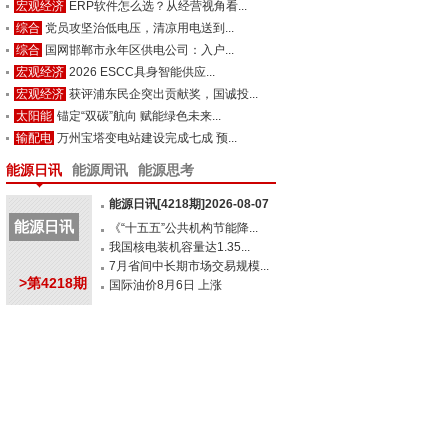
宏观经济
ERP软件怎么选？从经营视角看...
综合
党员攻坚治低电压，清凉用电送到...
综合
国网邯郸市永年区供电公司：入户...
宏观经济
2026 ESCC具身智能供应...
宏观经济
获评浦东民企突出贡献奖，国诚投...
太阳能
锚定“双碳”航向 赋能绿色未来...
输配电
万州宝塔变电站建设完成七成 预...
能源日讯
能源周讯
能源思考
能源日讯[4218期]2026-08-07
能源日讯
《“十五五”公共机构节能降...
我国核电装机容量达1.35...
7月省间中长期市场交易规模...
>第4218期
国际油价8月6日 上涨