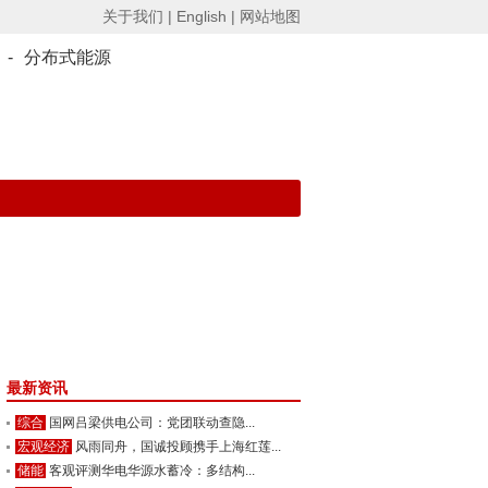
关于我们 |
English |
网站地图
-
分布式能源
最新资讯
综合
国网吕梁供电公司：党团联动查隐...
宏观经济
风雨同舟，国诚投顾携手上海红莲...
储能
客观评测华电华源水蓄冷：多结构...