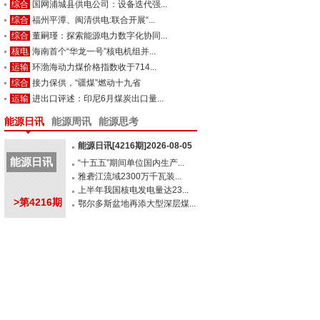
综合
国网浦城县供电公司：设备迭代强...
综合
福州平潭、闽清供电:联合开展“...
综合
董嗣瑾：探索能源电力数字化协同...
核电
海南首个“华龙一号”核电机组并...
运输
环渤海动力煤价格指数收于714...
综合
接力保供，“疆煤”燃动十九省
运输
进出口评述：印尼6月煤炭出口量...
能源日讯
能源周讯
能源思考
能源日讯[4216期]2026-08-05
能源日讯
“十五五”期间单位国内生产...
雅砻江流域2300万千瓦装...
上半年我国核电发电量达23...
>第4216期
鄂尔多斯盆地再添大型深层煤...