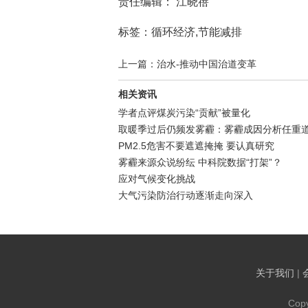
责任编辑： 江晓蓓
标签：循环经济,节能减排
上一篇：治水-推动中国治道变革
相关资讯
学者点评煤炭污染“贡献”被量化
取暖季过后仍频发雾霾：雾霾成因分析任重
PM2.5危害不要遮遮掩掩 要认真研究
雾霾来源众说纷纭 中科院数据“打架”？
应对气候变化挑战
大气污染防治行动逐渐走向深入
关于我们
|
Cop