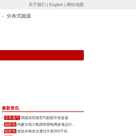
关于我们 |
English |
网站地图
-
分布式能源
最新资讯
非常规气
我国深层煤层气勘探开发提速
输配电
内蒙古电力集团所辖电网多项运行...
输配电
老挝水电首次通过中老500千伏...