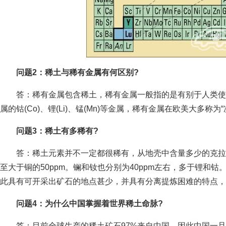
问题2：稀土与稀有金属有何区别?
答：稀有金属包含稀土，稀有金属一般指的是有别于人类使
属的钴(Co)、锂(Li)、锰(Mn)等金属，稀有金属在欧美大多称为“次要金
问题3：稀土有多稀有?
答：稀土元素并不一定都很稀有，从地壳中含量多少的克拉克
至大于铜的50ppm。镧和钕也分别为40ppm左右，多于锂和
此具有可开采出矿石的地点甚少，并具有分离提炼困难的特点，
问题4：为什么中国掌握着世界稀土命脉?
答：目前全球生产的稀土矿石97%来自中国，因此中国一