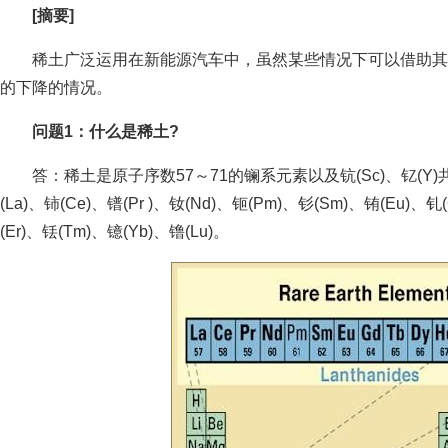
[摘要]
稀土广泛运用在新能源汽车中，虽然某些情况下可以借助其
的下降的情况。
问题1：什么是稀土?
答：稀土是原子序数57～71的镧系元素以及钪(Sc)、钇(Y
(La)、铈(Ce)、镨(Pr )、钕(Nd)、钷(Pm)、钐(Sm)、铕(Eu)、钆
(Er)、铥(Tm)、镱(Yb)、镥(Lu)。