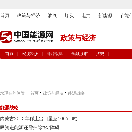
首页
-
政策与经济
-
油气
-
煤炭
-
电力
-
新能源
-
节能
政策与经济
|
|
|
|
|
首页
宏观经济
能源战略
金融股市
法规
您现在的位置：
首页
政策与经济
能源战略
能源战略
内蒙古2013年稀土出口量达5065.1吨
民资进能源还需扫除“软”障碍