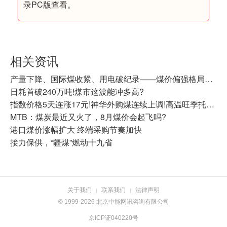
录PC版查看。
相关资讯
产量下降、国际煤收紧、用电破纪录——煤价偏强格局还在延续
日耗首破240万吨!煤市这波能冲多高?
指数价格5天连涨17元!神华外购煤连续上调!高温旺季托举，动力煤震荡走强
MTB：煤炭最近又火了，8月煤价会起飞吗?
港口煤价涨幅扩大 终端采购节奏加快
接力保供，“疆煤”燃动十九省
关于我们
联系我们
法律声明
|
|
© 1999-2026 北京中能网讯咨询有限公司
京ICP证040220号