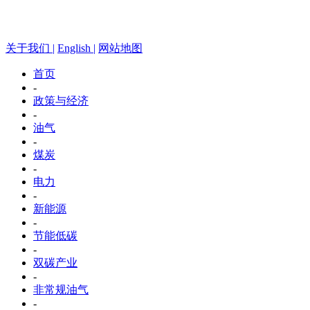
关于我们 |
English |
网站地图
首页
-
政策与经济
-
油气
-
煤炭
-
电力
-
新能源
-
节能低碳
-
双碳产业
-
非常规油气
-