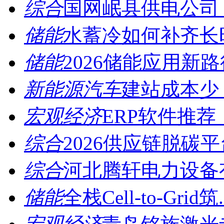
综合
国网岷县供电公司：
储能
水蓄冷如何补齐长时
储能
2026储能应用新路
新能源汽车
建站成本少 
宏观经济
ERP软件推荐
综合
2026供应链脱碳平台
综合
河北腾轩电力设备有
储能
全栈Cell-to-Grid筑.