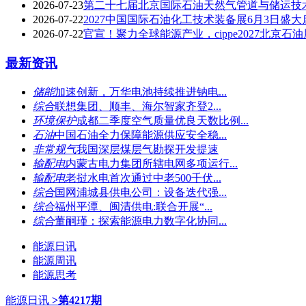
2026-07-23
第二十七届北京国际石油天然气管道与储运技
2026-07-22
2027中国国际石油化工技术装备展6月3日盛大
2026-07-22
官宣！聚力全球能源产业，cippe2027北京
最新资讯
储能
加速创新，万华电池持续推进钠电...
综合
联想集团、顺丰、海尔智家齐登2...
环境保护
成都二季度空气质量优良天数比例...
石油
中国石油全力保障能源供应安全稳...
非常规气
我国深层煤层气勘探开发提速
输配电
内蒙古电力集团所辖电网多项运行...
输配电
老挝水电首次通过中老500千伏...
综合
国网浦城县供电公司：设备迭代强...
综合
福州平潭、闽清供电:联合开展“...
综合
董嗣瑾：探索能源电力数字化协同...
能源日讯
能源周讯
能源思考
能源日讯
>第4217期