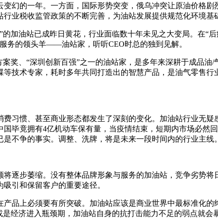
风云变幻的一年。一方面，国际形势突变，俄乌冲突让原油价格
站行业税收监管政策的不断完善，为油站发展提供规范化环境基
”的加油站已成昨日黄花，行业面临数十年未见之大变局。在“后
服务的领头羊——油站家，听听CEO时总的独到见解。
秀方案奖、“深圳创新百强”之一的油站家，是多年来深耕于成品油
蝶等技术专家，耗时多年共同打造出的智慧产品，是油气零售行
消费习惯、甚至商业形态都发生了深刻的变化。加油站行业无疑
中国毕竟拥有4亿机动车保有量，当疫情结束，短期内市场必然
已是不争的事实。调整、洗牌，将是未来一段时间内的行业主线
份额将逐步萎缩。没有整体品牌形象与服务的加油站，竞争劣势
为吸引和保留客户的重要途径。
在产品上必须要有所突破。加油站应该是商业世界中最标准化的
动或是经济进入瓶颈期，加油站自身的抗打击能力不足的弱点就会