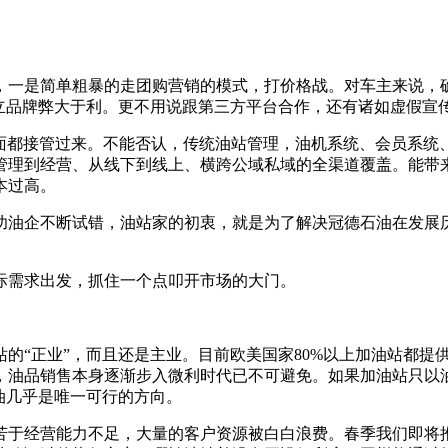
，一是简单粗暴的走团购营销的模式，打价格战。对车主来说，
建立品牌弊大于利。更不用说跟第三方平台合作，还有诸如虚假宣
面面都接管过来。不能否认，传统油站管理，油机系统、会员系统
管理到经营、从线下到线上、横跨公域私域的全渠道覆盖。能带
本过高。
功油企不断试错，油站家的初衷，就是为了解决冠德石油在发展
际需求出发，抓住一个点叩开市场的大门。
“正业”，而且还是主业。目前欧美国家80%以上加油站都提供便
，油品销售本身逐渐步入微利时代已不可避免。如果加油站只以
油几乎是唯一可行的方向。
苦于经营能力不足，大量的客户资源被白白浪费。春季我们即将