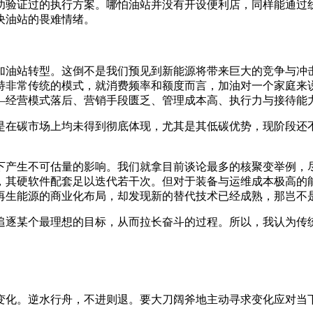
功验证过的执行方案。哪怕油站并没有开设便利店，同样能通过
决油站的畏难情绪。
加油站转型。这倒不是我们预见到新能源将带来巨大的竞争与冲
持非常传统的模式，就消费频率和额度而言，加油对一个家庭来
—经营模式落后、营销手段匮乏、管理成本高、执行力与接待能
是在碳市场上均未得到彻底体现，尤其是其低碳优势，现阶段还
产生不可估量的影响。我们就拿目前谈论最多的核聚变举例，尽
程，其硬软件配套足以迭代若干次。但对于装备与运维成本极高
再生能源的商业化布局，却发现新的替代技术已经成熟，那岂不
追逐某个最理想的目标，从而拉长奋斗的过程。所以，我认为传
变化。逆水行舟，不进则退。要大刀阔斧地主动寻求变化应对当