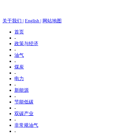
关于我们 |
English |
网站地图
首页
-
政策与经济
-
油气
-
煤炭
-
电力
-
新能源
-
节能低碳
-
双碳产业
-
非常规油气
-