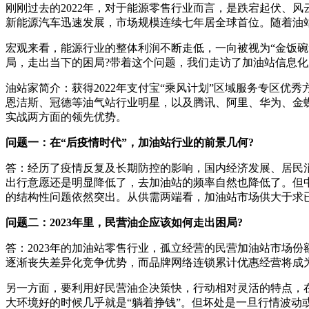
刚刚过去的2022年，对于能源零售行业而言，是跌宕起伏、
新能源汽车迅速发展，市场规模连续七年居全球首位。随着油
宏观来看，能源行业的整体利润不断走低，一向被视为“金饭碗
局，走出当下的困局?带着这个问题，我们走访了加油站信息化
油站家简介：获得2022年支付宝“乘风计划”区域服务专区优
恩洁斯、冠德等油气站行业明星，以及腾讯、阿里、华为、金
实战两方面的领先优势。
问题一：在“后疫情时代”，加油站行业的前景几何?
答：经历了疫情反复及长期防控的影响，国内经济发展、居民
出行意愿还是明显降低了，去加油站的频率自然也降低了。但
的结构性问题依然突出。从供需两端看，加油站市场供大于求
问题二：2023年里，民营油企应该如何走出困局?
答：2023年的加油站零售行业，孤立经营的民营加油站市场
逐渐丧失差异化竞争优势，而品牌网络连锁累计优惠经营将成
另一方面，要利用好民营油企决策快，行动相对灵活的特点，
大环境好的时候几乎就是“躺着挣钱”。但坏处是一旦行情波