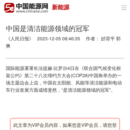
新能源

首页
政策与经济
中国是清洁能源领域的冠军
《人民日报》 2023-12-05 08:46:35 作者： 邰背平 郭
油气
爽
煤炭
电力
国际能源署署长法提赫·比罗尔4日在《联合国气候变化框
架公约》第二十八次缔约方大会(COP28)中国角举办的一
新能源
场主题边会上说，中国在太阳能、风能等清洁能源和电动
车行业发展方面成绩斐然，“是清洁能源领域的冠军”。
节能环保
分布式能源
此文章为VIP会员内容，如果您是VIP会员，请您登