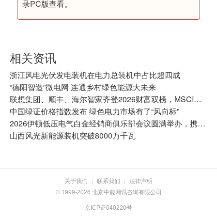
录PC版查看。
相关资讯
浙江风电光伏发电装机在电力总装机中占比超四成
“德阳智造”微电网 连通乡村绿色能源大未来
联想集团、顺丰、海尔智家齐登2026财富双榜，MSCI均达AA及以上
中国绿证价格指数发布 绿色电力市场有了“风向标”
2026伊顿低压电气白金经销商俱乐部会议圆满举办，携手共拓增长新蓝海
山西风光新能源装机突破8000万千瓦
关于我们
联系我们
法律声明
|
|
© 1999-2026 北京中能网讯咨询有限公司
京ICP证040220号