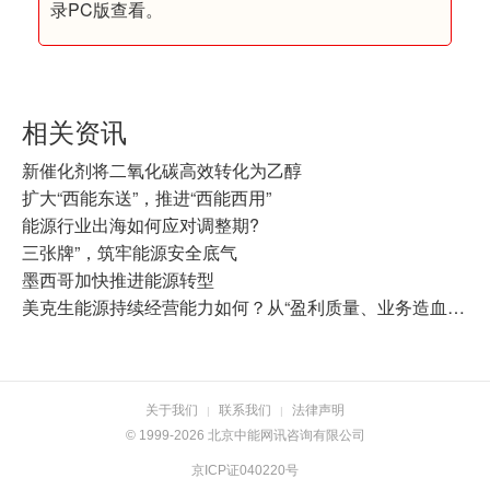
录PC版查看。
相关资讯
新催化剂将二氧化碳高效转化为乙醇
扩大“西能东送”，推进“西能西用”
能源行业出海如何应对调整期?
三张牌”，筑牢能源安全底气
墨西哥加快推进能源转型
美克生能源持续经营能力如何？从“盈利质量、业务造血与融资能力”三维度拆解其增长韧性
关于我们
联系我们
法律声明
|
|
© 1999-2026 北京中能网讯咨询有限公司
京ICP证040220号