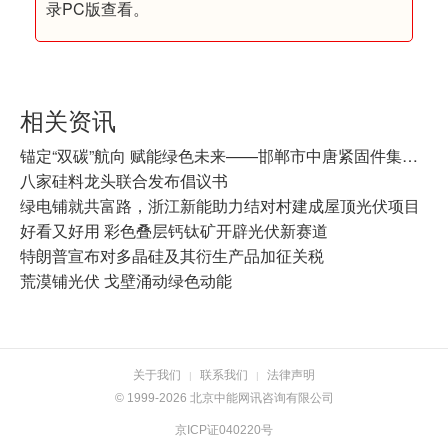
录PC版查看。
相关资讯
锚定“双碳”航向 赋能绿色未来——邯郸市中唐紧固件集团有限公司以实干践行“双碳”战略
八家硅料龙头联合发布倡议书
绿电铺就共富路，浙江新能助力结对村建成屋顶光伏项目
好看又好用 彩色叠层钙钛矿开辟光伏新赛道
特朗普宣布对多晶硅及其衍生产品加征关税
荒漠铺光伏 戈壁涌动绿色动能
关于我们
联系我们
法律声明
|
|
© 1999-2026 北京中能网讯咨询有限公司
京ICP证040220号