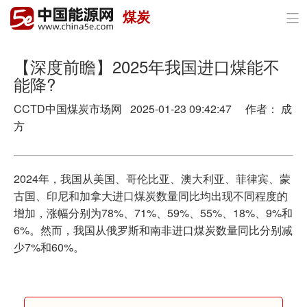
煤炭

首页
政策与经济
【深度前瞻】2025年我国进口煤能不
能降?
油气
CCTD中国煤炭市场网 2025-01-23 09:42:47 作者： 成
煤炭
方
电力
2024年，我国从美国、哥伦比亚、澳大利亚、菲律宾、蒙
新能源
古国、印尼和加拿大进口煤炭数量同比均出现不同程度的
增加，涨幅分别为78%、71%、59%、55%、18%、9%和
节能环保
6%。然而，我国从俄罗斯和南非进口煤炭数量同比分别减
少7%和60%。
分布式能源