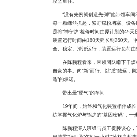
攻坚重任。
“没有先例就创造先例!”他带领车
每一颗螺丝抓起，紧盯煤粉堵塞、设备磨
是将“神宁炉”检修时间由原计划的45天
装置运行时间由180天延长到260天。
全、稳定、清洁运行，装置运行负荷由90
在陈鹏程看来，带领团队啃下干煤
自豪的事。向“新”而行、以“质”致远，
造”的承诺。
带出最“硬气”的车间
19年间，始终和气化装置相伴成
练掌握气化炉与锅炉的“基因密码”，
陈鹏程深入班组与员工促膝谈心，
患清零”行动及“午间一小时”“油杯亮起