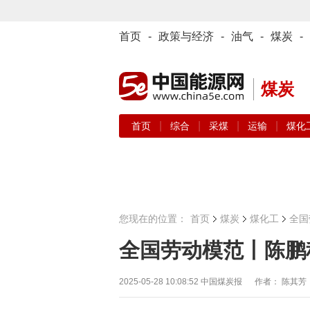
首页
-
政策与经济
-
油气
-
煤炭
-
煤炭
|
|
|
|
首页
综合
采煤
运输
煤化
您现在的位置：
首页
煤炭
煤化工
全国
全国劳动模范丨陈鹏
2025-05-28 10:08:52
中国煤炭报 作者： 陈其