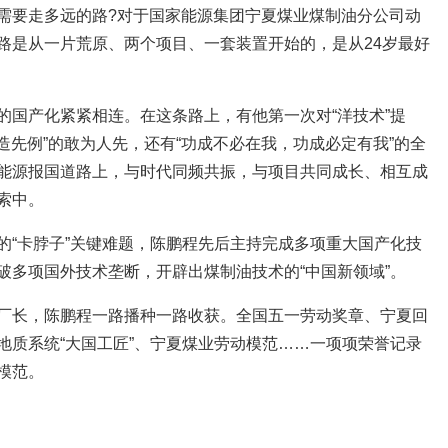
需要走多远的路?对于国家能源集团宁夏煤业煤制油分公司动
路是从一片荒原、两个项目、一套装置开始的，是从24岁最好
的国产化紧紧相连。在这条路上，有他第一次对“洋技术”提
创造先例”的敢为人先，还有“功成不必在我，功成必定有我”的全
能源报国道路上，与时代同频共振，与项目共同成长、相互成
索中。
的“卡脖子”关键难题，陈鹏程先后主持完成多项重大国产化技
破多项国外技术垄断，开辟出煤制油技术的“中国新领域”。
厂长，陈鹏程一路播种一路收获。全国五一劳动奖章、宁夏回
地质系统“大国工匠”、宁夏煤业劳动模范……一项项荣誉记录
模范。