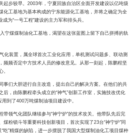
关起步较早。2003年，宁夏回族自治区全面开发建设以亿吨级
煤化工基地为基本构成的宁东能源化工基地，并将之确定为全
煤业成为“一号工程”建设的主力军和排头兵。
程加入宁煤煤制油化工基地，渴望在这张蓝图上留下自己拼搏的轨
P气化装置，属全球首次工业化应用，单机测试问题多、联动测
，频频否定中方技术人员的修改意见。从那一刻起，陈鹏程坚
心。
同事们大胆进行自主改造，提出自己的解决方案。在他们的共
之后，由陈鹏程牵头成立的“神气”创新工作室，实施技改优化
应用到了400万吨煤制油项目建设中。
程带领气化团队继续参与“神宁炉”的技术攻关。他带队先后完
煤粉锁斗等重要科技创新项目，首次实现了23台“神宁炉”同
只“吃”精煤的缺陷，进一步摆脱了我国大型煤制油化工项目煤种