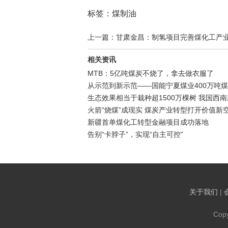
标签：煤制油
上一篇：甘肃金昌：制氢项目完善煤化工产
相关资讯
MTB：5亿吨煤炭不烧了，拿去做衣服了
从示范到新示范——国能宁夏煤业400万吨
生态效果相当于栽种超1500万棵树 我国西
火箭“烧煤”成现实 煤炭产业转型打开价值新
新疆首单煤化工转型金融项目成功落地
告别“卡脖子”，实现“自主可控”
关于我们
|
Cop