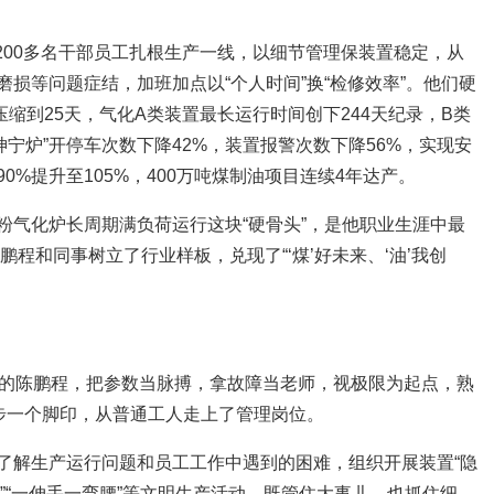
间200多名干部员工扎根生产一线，以细节管理保装置稳定，从
损等问题症结，加班加点以“个人时间”换“检修效率”。他们硬
压缩到25天，气化A类装置最长运行时间创下244天纪录，B类
“神宁炉”开停车次数下降42%，装置报警次数下降56%，实现安
%提升至105%，400万吨煤制油项目连续4年达产。
粉气化炉长周期满负荷运行这块“硬骨头”，是他职业生涯中最
陈鹏程和同事树立了行业样板，兑现了“‘煤’好未来、‘油’我创
长的陈鹏程，把参数当脉搏，拿故障当老师，视极限为起点，熟
一步一个脚印，从普通工人走上了管理岗位。
了解生产运行问题和员工工作中遇到的困难，组织开展装置“隐
来”“一伸手一弯腰”等文明生产活动，既管住大事儿，也抓住细