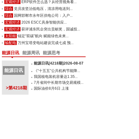
宏观经济
ERP软件怎么选？从经营视角看...
综合
党员攻坚治低电压，清凉用电送到...
综合
国网邯郸市永年区供电公司：入户...
宏观经济
2026 ESCC具身智能供应...
宏观经济
获评浦东民企突出贡献奖，国诚投...
太阳能
锚定“双碳”航向 赋能绿色未来...
输配电
万州宝塔变电站建设完成七成 预...
能源日讯
能源周讯
能源思考
能源日讯[4218期]2026-08-07
能源日讯
《“十五五”公共机构节能降...
我国核电装机容量达1.35...
7月省间中长期市场交易规模...
>第4218期
国际油价8月6日 上涨