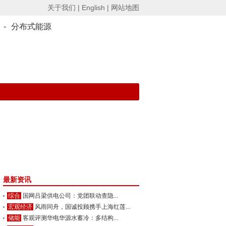
关于我们 |
English |
网站地图
-
分布式能源
最新资讯
综合
国网吕梁供电公司：党团联动查隐...
宏观经济
风雨同舟，国诚投顾携手上海红莲...
储能
客观评测华电华源水蓄冷：多结构...