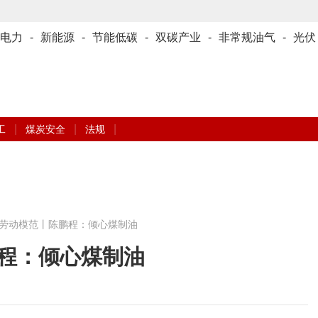
电力
-
新能源
-
节能低碳
-
双碳产业
-
非常规油气
-
光伏
|
|
|
工
煤炭安全
法规
劳动模范丨陈鹏程：倾心煤制油
程：倾心煤制油
芳