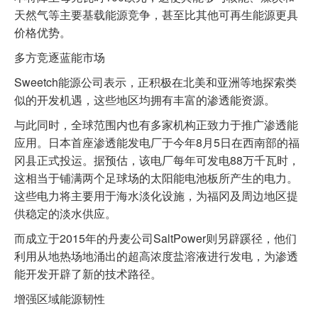
天然气等主要基载能源竞争，甚至比其他可再生能源更具
价格优势。
多方竞逐蓝能市场
Sweetch能源公司表示，正积极在北美和亚洲等地探索类
似的开发机遇，这些地区均拥有丰富的渗透能资源。
与此同时，全球范围内也有多家机构正致力于推广渗透能
应用。日本首座渗透能发电厂于今年8月5日在西南部的福
冈县正式投运。据预估，该电厂每年可发电88万千瓦时，
这相当于铺满两个足球场的太阳能电池板所产生的电力。
这些电力将主要用于海水淡化设施，为福冈及周边地区提
供稳定的淡水供应。
而成立于2015年的丹麦公司SaltPower则另辟蹊径，他们
利用从地热场地涌出的超高浓度盐溶液进行发电，为渗透
能开发开辟了新的技术路径。
增强区域能源韧性