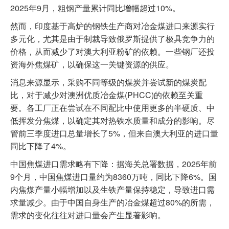
2025年9月，粗钢产量累计同比增幅超过10%。
然而，印度基于高炉的钢铁生产商对冶金煤进口来源实行
多元化，尤其是由于制裁导致俄罗斯提供了极具竞争力的
价格，从而减少了对澳大利亚粉矿的依赖。一些钢厂还投
资海外焦煤矿，以确保这一关键资源的供应。
消息来源显示，采购不同等级的煤炭并尝试新的煤炭配
比，对于减少对澳洲优质冶金煤(PHCC)的依赖至关重
要。各工厂正在尝试在不同配比中使用更多的半硬质、中
低挥发分焦煤，以确定其对热铁水质量和成分的影响。尽
管前三季度进口总量增长了5%，但来自澳大利亚的进口量
同比下降了4%。
中国焦煤进口需求略有下降：据海关总署数据，2025年前
9个月，中国焦煤进口量约为8360万吨，同比下降6%。国
内焦煤产量小幅增加以及生铁产量保持稳定，导致进口需
求量减少。由于中国自身生产的冶金煤超过80%的所需，
需求的变化往往对进口量会产生显著影响。