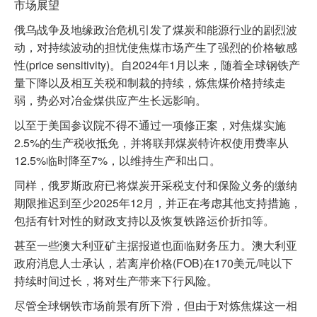
市场展望
俄乌战争及地缘政治危机引发了煤炭和能源行业的剧烈波
动，对持续波动的担忧使焦煤市场产生了强烈的价格敏感
性(price sensitivity)。自2024年1月以来，随着全球钢铁产
量下降以及相互关税和制裁的持续，炼焦煤价格持续走
弱，势必对冶金煤供应产生长远影响。
以至于美国参议院不得不通过一项修正案，对焦煤实施
2.5%的生产税收抵免，并将联邦煤炭特许权使用费率从
12.5%临时降至7%，以维持生产和出口。
同样，俄罗斯政府已将煤炭开采税支付和保险义务的缴纳
期限推迟到至少2025年12月，并正在考虑其他支持措施，
包括有针对性的财政支持以及恢复铁路运价折扣等。
甚至一些澳大利亚矿主据报道也面临财务压力。澳大利亚
政府消息人士承认，若离岸价格(FOB)在170美元/吨以下
持续时间过长，将对生产带来下行风险。
尽管全球钢铁市场前景有所下滑，但由于对炼焦煤这一相