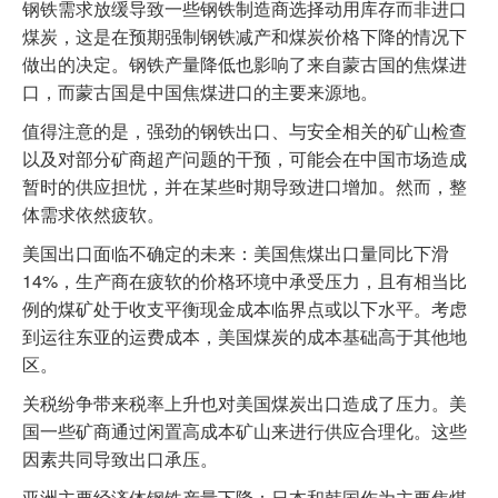
钢铁需求放缓导致一些钢铁制造商选择动用库存而非进口
煤炭，这是在预期强制钢铁减产和煤炭价格下降的情况下
做出的决定。钢铁产量降低也影响了来自蒙古国的焦煤进
口，而蒙古国是中国焦煤进口的主要来源地。
值得注意的是，强劲的钢铁出口、与安全相关的矿山检查
以及对部分矿商超产问题的干预，可能会在中国市场造成
暂时的供应担忧，并在某些时期导致进口增加。然而，整
体需求依然疲软。
美国出口面临不确定的未来：美国焦煤出口量同比下滑
14%，生产商在疲软的价格环境中承受压力，且有相当比
例的煤矿处于收支平衡现金成本临界点或以下水平。考虑
到运往东亚的运费成本，美国煤炭的成本基础高于其他地
区。
关税纷争带来税率上升也对美国煤炭出口造成了压力。美
国一些矿商通过闲置高成本矿山来进行供应合理化。这些
因素共同导致出口承压。
亚洲主要经济体钢铁产量下降：日本和韩国作为主要焦煤