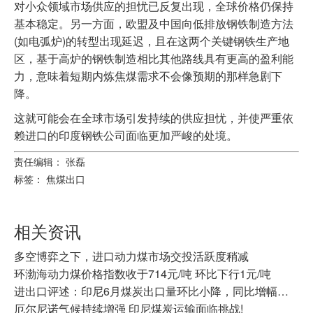
对小众领域市场供应的担忧已反复出现，全球价格仍保持
基本稳定。另一方面，欧盟及中国向低排放钢铁制造方法
(如电弧炉)的转型出现延迟，且在这两个关键钢铁生产地
区，基于高炉的钢铁制造相比其他路线具有更高的盈利能
力，意味着短期内炼焦煤需求不会像预期的那样急剧下
降。
这就可能会在全球市场引发持续的供应担忧，并使严重依
赖进口的印度钢铁公司面临更加严峻的处境。
责任编辑： 张磊
标签：
焦煤出口
相关资讯
多空博弈之下，进口动力煤市场交投活跃度稍减
环渤海动力煤价格指数收于714元/吨 环比下行1元/吨
进出口评述：印尼6月煤炭出口量环比小降，同比增幅显著
厄尔尼诺气候持续增强 印尼煤炭运输面临挑战!