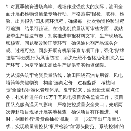
针对夏季物资进场高峰、现场作业强度大的实际，油田全
面开展必检物资质量专项行动。严格落实“报检、取样、检
验、出具报告”四步闭环流程，确保每一批次物资检验过程
可追溯、结果可验证。在油化剂质量认可审核方面，紧贴
夏季生产提速节奏，扎实推进申报材料文审、生产现场视
频核查、问题整改验证等环节，确保油化剂产品源头合
规、过程可控。同步开展有机氯筛查专项工作，强化“贴牌
挂靠”等违规行为风险防控，坚决杜绝不合格油化剂流入生
产环节，为夏季油田高效生产提供坚实物资保障。
为从源头筑牢物资质量防线，油田围绕石油专用管、风电
塔筒等关键物资，构建“选商定价—过程监督—考核问
责”全流程标准化管理体系。夏季以来，油田聚焦重点任
务，扎实推进任丘15万千瓦风电项目设备监造工作，项目
团队克服高温天气影响，严格把控质量安全关口，先后两
次奔赴项目现场开展实地检查，确保项目有序推进。同
时，创新推行“发货前抽检”机制，进一步筑牢出厂质量防
线，实现质量管控从“事后检验”向“源头防范、系统控制”的