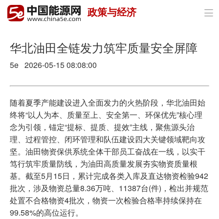
政策与经济

首页
政策与经济
华北油田全链发力筑牢质量安全屏障
5e 2026-05-15 08:08:00
油气
煤炭
随着夏季产能建设进入全面发力的火热阶段，华北油田始
电力
终将“以人为本、质量至上、安全第一、环保优先”核心理
念为引领，锚定“提标、提质、提效”主线，聚焦源头治
新能源
理、过程管控、闭环管理和队伍建设四大关键领域靶向攻
坚。油田物资保供系统全体干部员工奋战在一线，以实干
节能环保
笃行筑牢质量防线，为油田高质量发展夯实物资质量根
基。截至5月15日，累计完成各类入库及直达物资检验942
分布式能源
批次，涉及物资总量8.36万吨、11387台(件)，检出并规范
处置不合格物资4批次，物资一次检验合格率持续保持在
99.58%的高位运行。