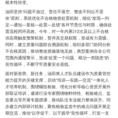
根本性转变。
油田坚持“问题不放过、责任不落空、整改不到位不罢
休”原则，系统优化不合格物资处置机制，细化“发现—判
定—通知—复核—处置—反馈”各环节责任与时限，确保处
置流程闭环高效。今年，对一年内累计2次及以上不合格
供应商触发预警机制，暂停其交易权限，形成有力震慑。
同时，建立质量问题联合溯源机制，组织多部门协同分析
不合格原因，推动整改措施落地见效，典型案例在全公司
范围内通报警示，形成“处置一个问题、根治一类隐患”的
良性循环，不断守牢质量安全底线。
面对新形势、新任务，油田将人才队伍建设作为质量管控
能力提升的关键支撑，启动“培训—实践—交流”一体化人
才培养机制。围绕螺纹检验、理化分析等核心资质开展外
部取证培训，邀请行业专家围绕物料特性、检验难点、监
造要点等开展专题授课，推动队伍专业能力整体跃升。同
步建立内部研讨机制，聚焦检验监造中的难点问题开展定
期交流，推动“以学促干、以干践学”良性循环，打造一支