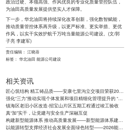
政治过硬、本领高强、作风优良的专业化质量管控队伍，
为油田高质量发展提供坚实人才保障。
下一步，华北油田将持续深化改革创新，强化数智赋能，
推动质量管控体系再升级，以更严标准、更实举措、更优
作风，以实干实效护航千万吨当量能源公司建设。(文/郭
子亮 李建军)
责任编辑： 江晓蓓
标签：
华北油田
能源公司建设
相关资讯
匠心筑结构 精工铸品质——安康七里沟立交项目荣获2026年陕西省建筑业协会建筑优质结构工程奖
强化“三力”推动实现个体发展和项目精细化管理提升的 “双融双促”
镇海区老旧小区改造-招宝山片区五期工程通过竣工验收
真“加”实干，让党建与安全生产深融互促
构建新型能源体系 推动高质量发展——新型能源体系建设分论坛侧记
以能源转型支撑经济社会发展全面绿色转型——2026能源经济与碳达峰碳中和高质量发展论坛综述