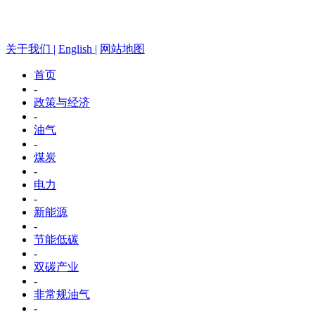
关于我们 |
English |
网站地图
首页
-
政策与经济
-
油气
-
煤炭
-
电力
-
新能源
-
节能低碳
-
双碳产业
-
非常规油气
-