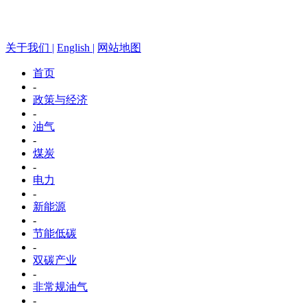
关于我们 |
English |
网站地图
首页
-
政策与经济
-
油气
-
煤炭
-
电力
-
新能源
-
节能低碳
-
双碳产业
-
非常规油气
-