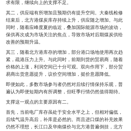
求有限，继续向上的支撑不足。
其二，供应端有所增加且预期仍有提升空间。大秦线检修
结束后，北方港煤炭库存持续上升，供应随之增加。与此
同时，随着应峰度夏的临近，叠加国际能源市场的波动，
保供再次成为市场关注的焦点，导致市场对后期煤炭供给
改善的预期升温。
其三，随着北方港库存的增加，部分港口场地使用再次趋
紧，疏港压力上升。与此同时，前期到货的贸易商，随着
价格的上涨，利润空间已十分可观。双向作用下，部分贸
易商出货意愿提升，议价空间增加，挺价意愿降低。
即便如此，多数市场参与者仍然对后续行情保持乐观，普
遍认为即便短期内有所调整，但旺季行情仍然值得期待。
支撑这一观点的主要原因有二。
首先，当前电厂库存虽处于安全水平之上，但相对偏低，
后续气温升高后，补库是必然的。而且进口煤的补充效果
仍然不理想，长江口及华南煤价与北方港普遍倒挂，北方