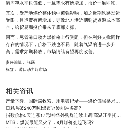
港库存水平也偏低，一旦需求有所增加，报价一触即涨。
其次，受产地煤价整体稳中偏强影响，加之近期铁路发运
受限，且运费有所增加，导致北方港近期到货资源成本高
企，给贸易商挺价带来了底部支撑。
因而，尽管港口动力煤价格上行受阻，但在利好支撑同样
存在的情况下，价格下跌也不易，随着气温的进一步升
高，需求如期释放，市场情绪有望再度改善。
责任编辑： 张磊
标签：
港口动力煤市场
相关资讯
产量下降、国际煤收紧、用电破纪录——煤价偏强格局还在延续
日耗首破240万吨!煤市这波能冲多高?
指数价格5天连涨17元!神华外购煤连续上调!高温旺季托举，动力煤震荡走强
MTB：煤炭最近又火了，8月煤价会起飞吗?