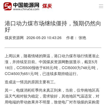
煤炭

首页
政策与经济
港口动力煤市场继续僵持，预期仍然向
好
油气
煤炭资源网 2026-05-20 10:43:26 作者： 张艳
煤炭
电力
上周以来，随着情绪的降温，港口动力煤市场行情逐渐止
涨，并持续至目前。中国煤炭资源网数据显示，截至5月
新能源
18日，CCI5500报收于835元/吨，CCI5000为748元/吨，
CCI4500为651元/吨，已连续多期持稳运行。
节能环保
造成这一情况的原因主要有三。
分布式能源
其一，电煤消耗旺季尚未真正到来，当前，仅华南地区高
温天气相对较为稳定，需求较好，其他地区气温适宜，对
用电端的带动效果并不明显，致使电厂对市场煤的采购需