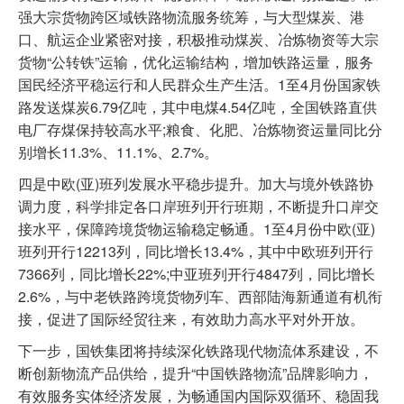
强大宗货物跨区域铁路物流服务统筹，与大型煤炭、港
口、航运企业紧密对接，积极推动煤炭、冶炼物资等大宗
货物“公转铁”运输，优化运输结构，增加铁路运量，服务
国民经济平稳运行和人民群众生产生活。1至4月份国家铁
路发送煤炭6.79亿吨，其中电煤4.54亿吨，全国铁路直供
电厂存煤保持较高水平;粮食、化肥、冶炼物资运量同比分
别增长11.3%、11.1%、2.7%。
四是中欧(亚)班列发展水平稳步提升。加大与境外铁路协
调力度，科学排定各口岸班列开行班期，不断提升口岸交
接水平，保障跨境货物运输稳定畅通。1至4月份中欧(亚)
班列开行12213列，同比增长13.4%，其中中欧班列开行
7366列，同比增长22%;中亚班列开行4847列，同比增长
2.6%，与中老铁路跨境货物列车、西部陆海新通道有机衔
接，促进了国际经贸往来，有效助力高水平对外开放。
下一步，国铁集团将持续深化铁路现代物流体系建设，不
断创新物流产品供给，提升“中国铁路物流”品牌影响力，
有效服务实体经济发展，为畅通国内国际双循环、稳固我