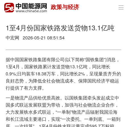
政策与经济

首页
政策与经济
1至4月份国家铁路发送货物13.1亿吨
中宏网 2026-05-21 08:51:54
油气
煤炭
据中国国家铁路集团有限公司(以下简称“国铁集团”)消息，
电力
1至4月，国家铁路累计发送货物13.1亿吨，同比增长
0.9%;日均装车18.38万车，同比增长2%，呈现量质齐升的
新能源
良好态势，为降低全社会物流成本、保障国民经济平稳运
行提供了有力支撑。
节能环保
一是物流产品供给优质高效。以国铁集团牵头发起成立中
分布式能源
国多式联运发展联盟为带动，加强与社会物流企业合作，
大力发展铁水多式联运，“一单制”物流产品辐射我国沿海
和长江流域主要港口，实现“一次委托、一单到底、一箱到
底、一次结算”，1至4月份铁水联运量完成595.7万标箱、