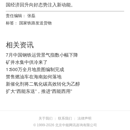
国经济回升向好态势注入新动能。
责任编辑： 张磊
标签：
国家铁路发送货物
相关资讯
7月中国钢铁运营景气指数小幅下降
矿井水集中供冷来了
1∶500万全月地质图编制完成
禁售燃油车在海南如何落地
新催化剂将二氧化碳高效转化为乙醇
扩大“西能东送”，推进“西能西用”
关于我们
联系我们
法律声明
|
|
© 1999-2026 北京中能网讯咨询有限公司