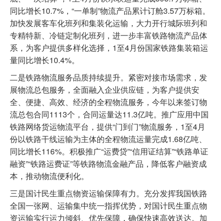
同比增长10.7%，“一单制”物流产品累计订舱3.57万标箱。
加快发展客车化班列和集装化运输，大力开行城际班列和
专精特新、冷链定制化班列，进一步丰富铁路物流产品体
系，为客户提供多样化选择，1至4月份国家铁路集装箱运
量同比增长10.4%。
二是铁路物流服务品质持续提升。紧密对接市场需求，发
展物流总包服务，全面融入企业供应链，为客户提供安
全、便捷、高效、经济的全程物流服务，今年以来签订物
流总包合同1113个，合同运量达11.3亿吨。推广应用中国
铁路网络货运物流平台，提供“门到门”物流服务，1至4月
份以铁路干线运输为主体的全程物流运量完成1.68亿吨、
同比增长116%。积极推广“运费贷”“信用证结算”“铁路单证
融资”“铁路运费证”等铁路物流金融产品，降低客户融资成
本，推动物流便利化。
三是国计民生重点物资运输保障有力。充分发挥我国铁路
全国一张网、运输集中统一指挥优势，对国计民生重点物
资运输实行运力倾斜、优先保障，确保快速高效送达。加