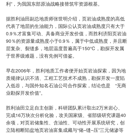
利”，为我国东部原油战略接替筑牢资源根基。
据胜利油田副总地质师张世明介绍，页岩油成熟度的高低
代表了地层的生油能力，国际公认页岩油成熟度只有大于
0.9％才富集可动、具备商业开发价值，而胜利济阳页岩油
90％的资源量成熟度小于0.9％，属于中低成熟度，并且断
层复杂、裂缝多，地层温度普遍高于150℃，勘探开发属
于世界级难题，没有先例可借鉴。
早在2006年，胜利地质工作者便开始页岩油探索，因为地
质规律认识不清、工程工艺技术不成熟，勘探开发一度陷
入低谷，与国外知名石油公司合作探索，结论也是 “无商
业勘探开发价值”。
胜利油田立足自主创新，科研团队累计取出2万米岩心、
完成16万块次分析化验，攻关国家级、省部级研究课题40
余项，对页岩储集性、含油性、可动性开展系统研究，创
立陆相断陷盆地页岩油富集成藏与“储–缝–压”三元储渗等