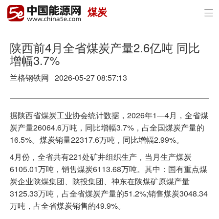
煤炭

首页
政策与经济
陕西前4月全省煤炭产量2.6亿吨 同比
增幅3.7%
油气
兰格钢铁网 2026-05-27 08:57:13
煤炭
电力
据陕西省煤炭工业协会统计数据，2026年1—4月，全省煤
炭产量26064.6万吨，同比增幅3.7%，占全国煤炭产量的
新能源
16.5%。煤炭销量22317.6万吨，同比增幅2.99%。
节能环保
4月份，全省共有221处矿井组织生产，当月生产煤炭
6105.01万吨，销售煤炭6113.68万吨。其中：国有重点煤
分布式能源
炭企业陕煤集团、陕投集团、神东在陕煤矿原煤产量
3125.33万吨，占全省煤炭产量的51.2%;销售煤炭3048.34
万吨，占全省煤炭销售的49.9%。