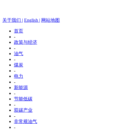
关于我们 |
English |
网站地图
首页
-
政策与经济
-
油气
-
煤炭
-
电力
-
新能源
-
节能低碳
-
双碳产业
-
非常规油气
-